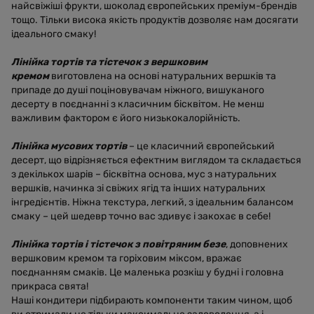
найсвіжіші фрукти, шоколад європейських преміум-брендів
тощо. Тільки висока якість продуктів дозволяє нам досягати
ідеального смаку!
Лінійка тортів та тістечок з вершковим
кремом
виготовлена на основі натуральних вершків та
припаде до душі поціновувачам ніжного, вишуканого
десерту в поєднанні з класичним бісквітом. Не менш
важливим фактором є його низькокалорійність.
Лінійка мусових тортів
– це класичний європейський
десерт, що відрізняється ефектним виглядом та складається
з декількох шарів – бісквітна основа, мус з натуральних
вершків, начинка зі свіжих ягід та інших натуральних
інгредієнтів. Ніжна текстура, легкий, з ідеальним балансом
смаку – цей шедевр точно вас здивує і закохає в себе!
Лінійка тортів і тістечок з повітряним безе
, доповнених
вершковим кремом та горіховим міксом, вражає
поєднанням смаків. Це маленька розкіш у будні і головна
прикраса свята!
Наші кондитери підбирають компоненти таким чином, щоб