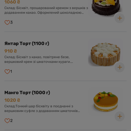
1060 ₴
Склад: Бісквіт, прошарований кремом з вершків з
додаванням какао. Оформлений шоколадною
глазур'ю та асорті свіжих фруктів у прозорому
желе.
3
Янтар Торт (1100 г)
910 ₴
Склад: Бісквіт з какао, повітряне безе,
вершковий крем зі шматочками кураги.
Оформлений кремом із вершків, буше та
курагою.
1
Манго Торт (1000 г)
1020 ₴
Склад:Тонкий шар бісквіту в поєднанні з
вершковим суфле з додаванням шматочків
персика, желе із пюре манго.
2