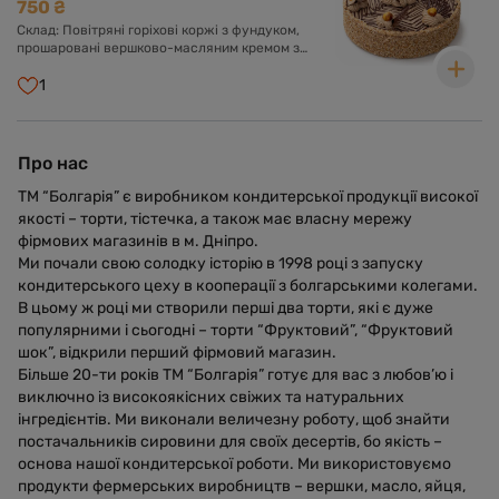
750 ₴
Склад: Повітряні горіхові коржі з фундуком,
прошаровані вершково-масляним кремом з
додаванням згущеного молока та какао.
Оформлений кремом, шоколадною глазур'ю та
1
фундуком.
Про нас
ТМ “Болгарія” є виробником кондитерської продукції високої
якості – торти, тістечка, а також має власну мережу
фірмових магазинів в м. Дніпро.
Ми почали свою солодку історію в 1998 році з запуску
кондитерського цеху в кооперації з болгарськими колегами.
В цьому ж році ми створили перші два торти, які є дуже
популярними і сьогодні – торти “Фруктовий”, “Фруктовий
шок”, відкрили перший фірмовий магазин.
Більше 20-ти років ТМ “Болгарія” готує для вас з любов’ю і
виключно із високоякісних свіжих та натуральних
інгредієнтів. Ми виконали величезну роботу, щоб знайти
постачальників сировини для своїх десертів, бо якість –
основа нашої кондитерської роботи. Ми використовуємо
продукти фермерських виробництв – вершки, масло, яйця,