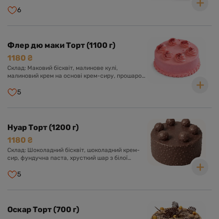
6
Флер дю маки Торт (1100 г)
1180 ₴
Склад: Маковий бісквіт, малинове кулі,
малиновий крем на основі крем-сиру, прошарок
малинового чізкейку.
5
Нуар Торт (1200 г)
1180 ₴
Склад: Шоколадний бісквіт, шоколадний крем-
сир, фундучна паста, хрусткий шар з білої
глазурі, фундука і роялтину, глазур гурме з
шоколадом і фундуком.
5
Оскар Торт (700 г)