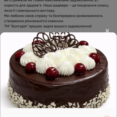
ви отримали не тільки максимальне задоволення, а і
користь для здоров’я. Наші шедеври – це поєднання смаку,
якості і зовнішнього вигляду.
Ми любимо свою справу та безперервно розвиваємося,
створюємо різноманітні новинки.
ТМ “Болгарія” працює задля вашого задоволення!
Leaflet
|
OpenFreeMap
©
OpenMapTiles
Data from
OpenStreetMap
Побудувати маршрут