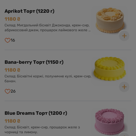
Aprikot Торт (1220 г)
1180 ₴
Склад: Мигдальний бісквіт Джоконда, крем-сир,
абрикосовий джем, прошарок лаймового желе з
мелісою.
16
Bana-berry Торт (1150 г)
1180 ₴
Склад: Бісквітні коржі, полуничне кулі, крем-сир,
банан.
26
Blue Dreams Торт (1200 г)
1180 ₴
Склад: Бісквіт, крем-сир, прошарок желе з
чорниці та лимону.