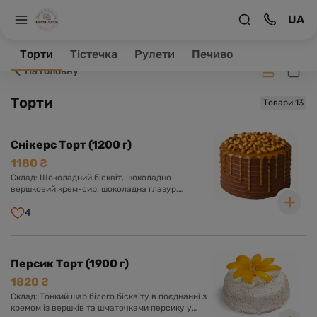
UA
Заклад зачинено, ваше замовлення буде оброблене в
робочий час.
Торти
Тістечка
Рулети
Печиво
На головну
Торти
Товари 13
Снікерс Торт (1200 г)
1180 ₴
Склад: Шоколадний бісквіт, шоколадно-
вершковий крем-сир, шоколадна глазур,
прошарок солоної карамелі, арахіс, нуга.
Оформлений арахісом і солоною карамеллю.
4
Персик Торт (1900 г)
1820 ₴
Склад: Тонкий шар білого бісквіту в поєднанні з
кремом із вершків та шматочками персику у