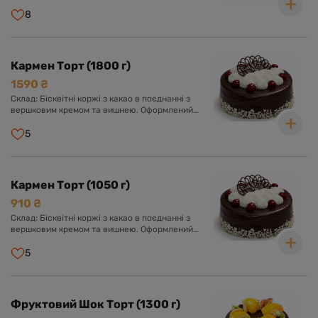
вершково-ванільному суфле. Оформлений
кремом із вершків та прикрашений шматочками
8
персику.
Кармен Торт (1800 г)
1590 ₴
Склад: Бісквітні коржі з какао в поєднанні з
вершковим кремом та вишнею. Оформлений
шоколадною глазур'ю, кремом з вершків та
вишнею.
5
Кармен Торт (1050 г)
910 ₴
Склад: Бісквітні коржі з какао в поєднанні з
вершковим кремом та вишнею. Оформлений
шоколадною глазур'ю, кремом з вершків та
вишнею.
5
Фруктовий Шок Торт (1300 г)