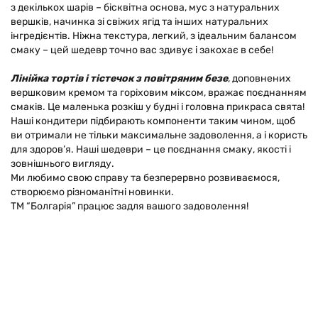
з декількох шарів – бісквітна основа, мус з натуральних
вершків, начинка зі свіжих ягід та інших натуральних
інгредієнтів. Ніжна текстура, легкий, з ідеальним балансом
смаку – цей шедевр точно вас здивує і закохає в себе!
Лінійка тортів і тістечок з повітряним безе
, доповнених
вершковим кремом та горіховим міксом, вражає поєднанням
смаків. Це маленька розкіш у будні і головна прикраса свята!
Наші кондитери підбирають компоненти таким чином, щоб
ви отримали не тільки максимальне задоволення, а і користь
для здоров’я. Наші шедеври – це поєднання смаку, якості і
зовнішнього вигляду.
Ми любимо свою справу та безперервно розвиваємося,
створюємо різноманітні новинки.
ТМ “Болгарія” працює задля вашого задоволення!