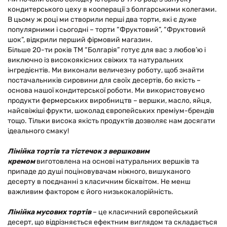
кондитерського цеху в кооперації з болгарськими колегами.
В цьому ж році ми створили перші два торти, які є дуже
популярними і сьогодні – торти “Фруктовий”, “Фруктовий
шок”, відкрили перший фірмовий магазин.
Більше 20-ти років ТМ “Болгарія” готує для вас з любов’ю і
виключно із високоякісних свіжих та натуральних
інгредієнтів. Ми виконали величезну роботу, щоб знайти
постачальників сировини для своїх десертів, бо якість –
основа нашої кондитерської роботи. Ми використовуємо
продукти фермерських виробництв – вершки, масло, яйця,
найсвіжіші фрукти, шоколад європейських преміум-брендів
тощо. Тільки висока якість продуктів дозволяє нам досягати
ідеального смаку!
Лінійка тортів та тістечок з вершковим
кремом
виготовлена на основі натуральних вершків та
припаде до душі поціновувачам ніжного, вишуканого
десерту в поєднанні з класичним бісквітом. Не менш
важливим фактором є його низькокалорійність.
Лінійка мусових тортів
– це класичний європейський
десерт, що відрізняється ефектним виглядом та складається