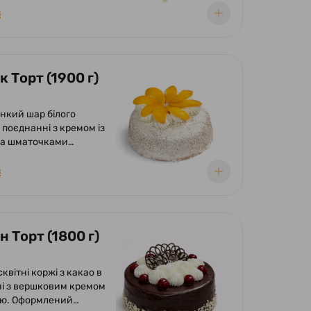
а глазур, пелюстки
₴
 Торт (1900 г)
онкий шар білого
в поєднанні з кремом із
та шматочками
у вершково-
му суфле. Оформлений
₴
 вершків та
ений шматочками
 Торт (1800 г)
сквітні коржі з какао в
і з вершковим кремом
ею. Оформлений