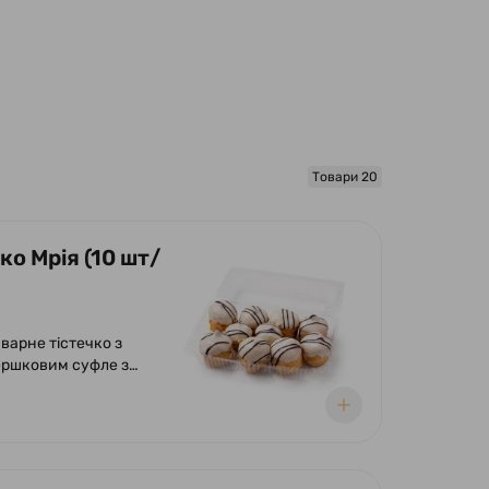
Товари 20
ко Мрія (10 шт/
варне тістечко з
ршковим суфле з
ям родзинок.
ено шоколадною