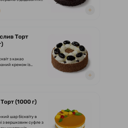
формлений
₴
ою глазур'ю та асорті
руктів у прозорому
слив Торт
г)
сквіт з какао
аний кремом із
з додаванням
в чорносливу.
ий кремом із вершків,
вом та прикрашений
ою глазур'ю.
Торт (1000 г)
нкий шар бісквіту в
і з вершковим суфле з