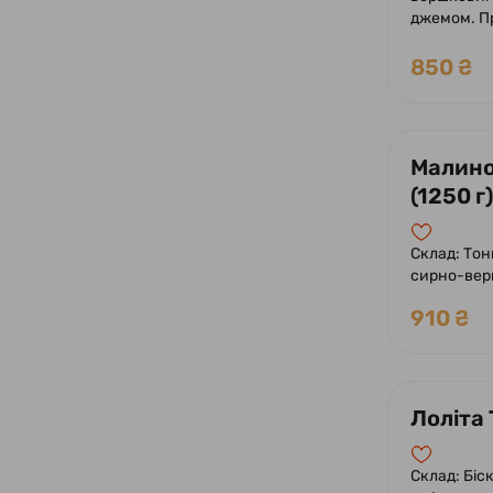
джемом. П
та ягодами
850 ₴
Малино
(1250 г)
Склад: Тон
сирно-вер
малиною т
910 ₴
Лоліта 
Склад: Біс