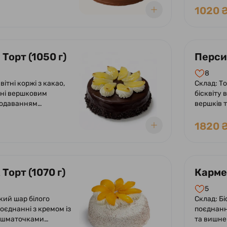
шоколадн
га. Оформлений
1020 
мигдалю.
 солоною карамеллю.
Торт (1050 г)
Персик
8
вітні коржі з какао,
Склад: Т
ні вершковим
бісквіту 
додаванням
вершків 
 ананасу.
персику 
ий шоколадною
ванільно
1820 
вершковим кремом та
кремом із
и ананаса.
прикраш
персику.
Торт (1070 г)
Кармен
5
кий шар білого
Склад: Бі
поєднанні з кремом із
поєднанн
а шматочками
та вишн