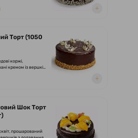
ою глазур'ю, кремом з
та вишнею.
₴
ий Торт (1050
дові коржі,
ані кремом із вершків
нням фундука.
ний шоколадною
глазур'ю з милими бджілками.
овий Шок Торт
г)
ісквіт, прошарований
 вершків з додаванням