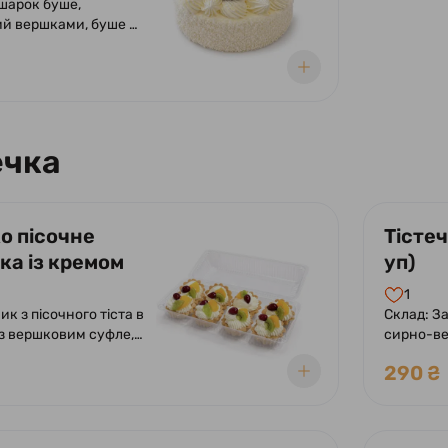
шарок буше,
ершками, буше в
ечка
о пісочне
Тістеч
ка із кремом
уп)
п)
1
ик з пісочного тіста в
Склад: За
з вершковим суфле,
сирно-ве
ий фруктами.
додаванн
290 ₴
Прикраш
глазур'ю.