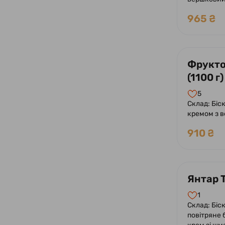
свіжа, миг
965 ₴
Фрукто
(1100 г)
5
Склад: Біс
кремом з в
фруктовог
910 ₴
Оформлени
та асорті с
прозорому
Янтар Т
1
Склад: Біск
повітряне 