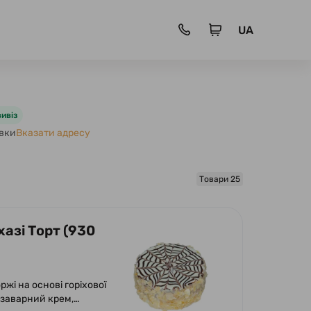
UA
ивіз
авки
Вказати адресу
Товари 25
азі Торт (930
ржі на основі горіхової
 заварний крем,