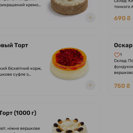
Склад: К
рикрашений кремом
тонкого л
.
багатоша
690 ₴
вый Торт
Оскар 
1
Склад: По
фундуком
кий бісквітний корж,
вершков
шкове суфле з
додаванн
а персиком у желе
та какао
750 ₴
шоколадн
фундуко
Торт (1000 г)
квіт, ніжне вершкове