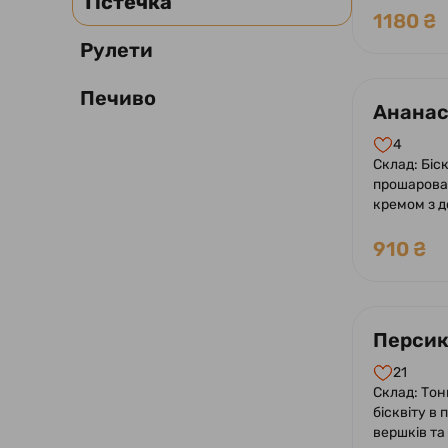
Тістечка
арахіс, ну
1180 ₴
арахісом і
Рулети
Печиво
Ананас 
4
Склад: Біск
прошарова
кремом з 
шматочків
Оформлен
910 ₴
глазур'ю, 
шматочкам
Персик 
21
Склад: Тон
бісквіту в 
вершків т