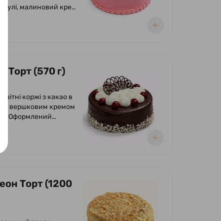
 кулі, малиновий крем
і крем-сиру, прошарок
го чізкейку.
 Торт (570 г)
сквітні коржі з какао в
і з вершковим кремом
ею. Оформлений
ою глазур'ю, кремом з
та вишнею.
еон Торт (1200