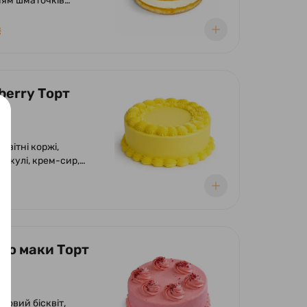
ям шматочків
желе із пюре манго.
₴
berry Торт
)
сквітні коржі,
е кулі, крем-сир,
дю маки Торт
)
ковий бісквіт,