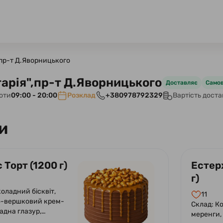
,пр-т Д.Яворницького
арія",пр-т Д.Яворницького
Доставляє
Самов
оти
09:00 - 20:00
Розклад
+380978792329
Вартість дост
и
 Торт (1200 г)
Естерх
г)
оладний бісквіт,
11
-вершковий крем-
Склад: Ко
адна глазур,
меренги,
олоної карамелі,