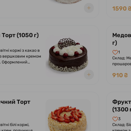
 вершково-
шоколадн
у суфле. Оформлений
вершків 
1590 
вершків та
ний шматочками
Торт (1050 г)
Медов
г)
вітні коржі з какао в
1
 з вершковим кремом
Склад: Ме
. Оформлений
прошаров
 глазур'ю, кремом з
з додава
 вишнею.
910 ₴
Оформле
чний Торт
Фрукт
(1300 
3
ітні білі коржі,
Склад: Б
 крем, полуниця
кремом з