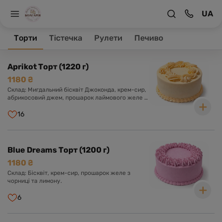
UA
На головну
Торти
Торти
Тістечка
Рулети
Печиво
Товари 14
Aprikot Торт (1220 г)
1180 ₴
Склад: Мигдальний бісквіт Джоконда, крем-сир,
абрикосовий джем, прошарок лаймового желе з
мелісою.
16
Blue Dreams Торт (1200 г)
1180 ₴
Склад: Бісквіт, крем-сир, прошарок желе з
чорниці та лимону.
6