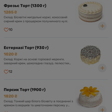
Фрезьє Торт (1300 г)
1285 ₴
Склад: Бісквітні мигдальні коржі, кокосовий
сирний крем з прошарком полуничного кулі.
10
Естерхазі Торт (930 г)
1020 ₴
Склад: Коржі на основі горіхової меренги,
заварний крем, шоколадна глазур, пелюстки
мигдалю.
12
Персик Торт (1900 г)
1820 ₴
Склад: Тонкий шар білого бісквіту в поєднанні з
кремом із вершків та шматочками персику у
вершково-ванільному суфле. Оформлений