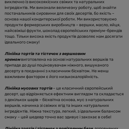
виключно із високоякісних свіжих та натуральних
інгредієнтів. Ми виконали величезну роботу, щоб знайти
постачальників сировини для своїх десертів, бо якість –
основа нашої кондитерської роботи. Ми використовуємо
продукти фермерських виробництв – вершки, масло, яйця,
найсвіжіші фрукти, шоколад європейських преміум-брендів
тощо. Тільки висока якість продуктів дозволяє нам досягати
ідеального смаку!
Лінійка тортів та тістечок з вершковим
кремом
виготовлена на основі натуральних вершків та
припаде до душі поціновувачам ніжного, вишуканого
десерту в поєднанні з класичним бісквітом. Не менш
важливим фактором є його низькокалорійність.
Лінійка мусових тортів
– це класичний європейський
десерт, що відрізняється ефектним виглядом та складається
з декількох шарів – бісквітна основа, мус з натуральних
вершків, начинка зі свіжих ягід та інших натуральних
інгредієнтів. Ніжна текстура, легкий, з ідеальним балансом
смаку – цей шедевр точно вас здивує і закохає в себе!
Лінійка тортів і тістечок з повітряним безе
, доповнених