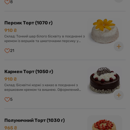
кремом із вершків та прикрашений шматочками
8
персику.
Персик Торт (1070 г)
910 ₴
Склад: Тонкий шар білого бісквіту в поєднанні з
кремом із вершків та шматочками персику у
вершково-ванільному суфле. Оформлений
кремом із вершків та прикрашений шматочками
21
персику.
Кармен Торт (1050 г)
910 ₴
Склад: Бісквітні коржі з какао в поєднанні з
вершковим кремом та вишнею. Оформлений
шоколадною глазур'ю, кремом з вершків та
вишнею.
5
Полуничний Торт (1030 г)
965 ₴