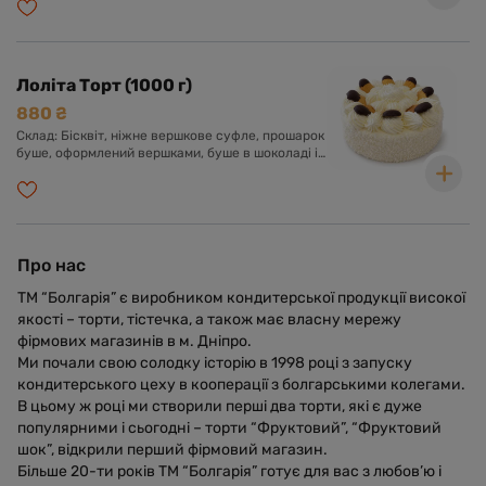
Лоліта Торт (1000 г)
880 ₴
Склад: Бісквіт, ніжне вершкове суфле, прошарок
буше, оформлений вершками, буше в шоколаді і
кокосовою стружкою.
Про нас
ТМ “Болгарія” є виробником кондитерської продукції високої
якості – торти, тістечка, а також має власну мережу
фірмових магазинів в м. Дніпро.
Ми почали свою солодку історію в 1998 році з запуску
кондитерського цеху в кооперації з болгарськими колегами.
В цьому ж році ми створили перші два торти, які є дуже
популярними і сьогодні – торти “Фруктовий”, “Фруктовий
шок”, відкрили перший фірмовий магазин.
Більше 20-ти років ТМ “Болгарія” готує для вас з любов’ю і