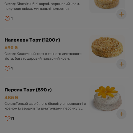
Склад: Бісквітні білі коржі, вершковий крем,
полуниця свіжа, мигдальні пелюстки.
4
Наполеон Торт (1200 г)
690 ₴
Склад: Класичний торт з тонкого листкового
тіста, багатошаровий, заварний крем.
4
Персик Торт (590 г)
485 ₴
Склад:Тонкий шар білого бісквіту в поєднанні з
кремом із вершків та шматочками персику у
вершково-ванільному суфле. Оформлений
кремом із вершків та прикрашений шматочками
11
персику.