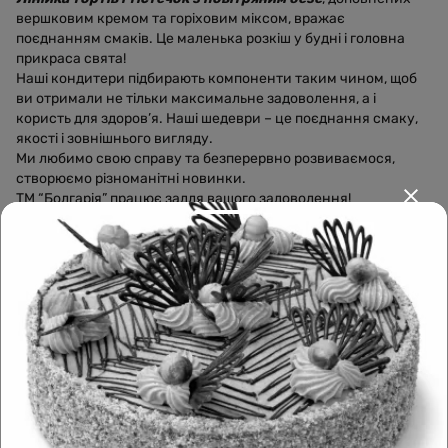
вершковим кремом та горіховим міксом, вражає
поєднанням смаків. Це маленька розкіш у будні і головна
прикраса свята!
Наші кондитери підбирають компоненти таким чином, щоб
ви отримали не тільки максимальне задоволення, а і
користь для здоров’я. Наші шедеври – це поєднання смаку,
якості і зовнішнього вигляду.
Ми любимо свою справу та безперервно розвиваємося,
створюємо різноманітні новинки.
ТМ “Болгарія” працює задля вашого задоволення!
Leaflet
|
OpenFreeMap
©
OpenMapTiles
Data from
OpenStreetMap