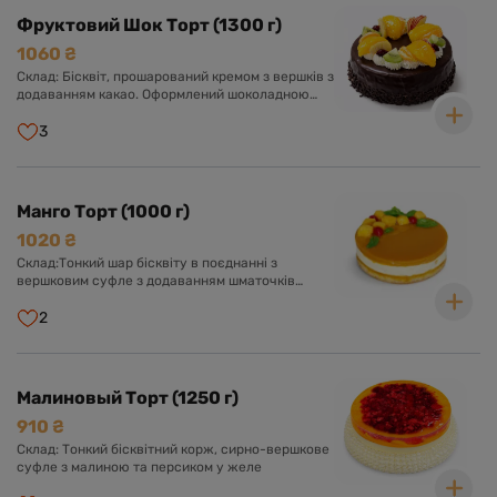
Фруктовий Шок Торт (1300 г)
1060 ₴
Склад: Бісквіт, прошарований кремом з вершків з
додаванням какао. Оформлений шоколадною
глазур'ю та асорті свіжих фруктів у прозорому
желе.
3
Манго Торт (1000 г)
1020 ₴
Склад:Тонкий шар бісквіту в поєднанні з
вершковим суфле з додаванням шматочків
персика, желе із пюре манго.
2
Малиновый Торт (1250 г)
910 ₴
Склад: Тонкий бісквітний корж, сирно-вершкове
суфле з малиною та персиком у желе