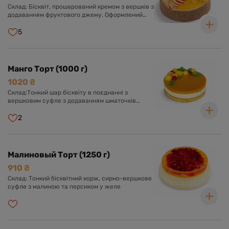
Склад: Бісквіт, прошарований кремом з вершків з
додаванням фруктового джему. Оформлений
кремом з вершків та асорті свіжих фруктів у
прозорому желе.
5
Манго Торт (1000 г)
1020 ₴
Склад:Тонкий шар бісквіту в поєднанні з
вершковим суфле з додаванням шматочків
персика, желе із пюре манго.
2
Малиновый Торт (1250 г)
910 ₴
Склад: Тонкий бісквітний корж, сирно-вершкове
суфле з малиною та персиком у желе