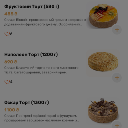
Фруктовий Торт (580 г)
485 ₴
Склад: Бісквіт, прошарований кремом з вершків з
додаванням фруктового джему. Оформлений
кремом з вершків та асорті свіжих фруктів у
прозорому желе.
6
Наполеон Торт (1200 г)
690 ₴
Склад: Класичний торт з тонкого листкового
тіста, багатошаровий, заварний крем.
4
Оскар Торт (1300 г)
1100 ₴
Склад: Повітряні горіхові коржі з фундуком,
прошаровані вершково-масляним кремом з
додаванням згущеного молока та какао.