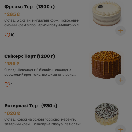
Фрезьє Торт (1300 г)
1285 ₴
Склад: Бісквітні мигдальні коржі, кокосовий
сирний крем з прошарком полуничного кулі.
10
Снікерс Торт (1200 г)
1180 ₴
Склад: Шоколадний бісквіт, шоколадно-
вершковий крем-сир, шоколадна глазур,
прошарок солоної карамелі, арахіс, нуга.
Оформлений арахісом і солоною карамеллю.
4
Естерхазі Торт (930 г)
1020 ₴
Склад: Коржі на основі горіхової меренги,
заварний крем, шоколадна глазур, пелюстки
мигдалю.