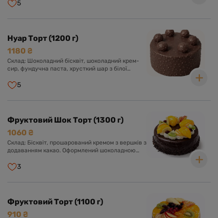
Оформлений кремом, шоколадною глазур'ю та
5
фундуком.
Нуар Торт (1200 г)
1180 ₴
Склад: Шоколадний бісквіт, шоколадний крем-
сир, фундучна паста, хрусткий шар з білої
глазурі, фундука і роялтину, глазур гурме з
шоколадом і фундуком.
5
Фруктовий Шок Торт (1300 г)
1060 ₴
Склад: Бісквіт, прошарований кремом з вершків з
додаванням какао. Оформлений шоколадною
глазур'ю та асорті свіжих фруктів у прозорому
желе.
3
Фруктовий Торт (1100 г)
910 ₴