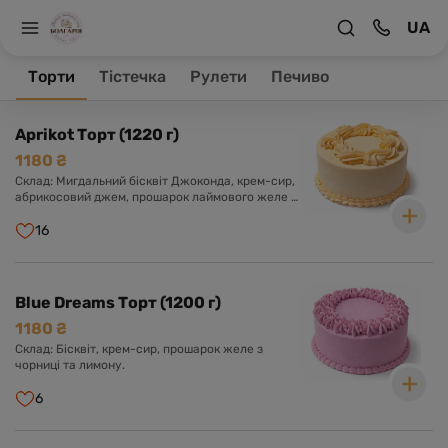
UA
На головну
Торти
Торти
Тістечка
Рулети
Печиво
Товари 18
Aprikot Торт (1220 г)
1180 ₴
Склад: Мигдальний бісквіт Джоконда, крем-сир,
абрикосовий джем, прошарок лаймового желе з
мелісою.
16
Blue Dreams Торт (1200 г)
1180 ₴
Склад: Бісквіт, крем-сир, прошарок желе з
чорниці та лимону.
6