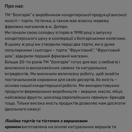
Про нас
ТМ “Болгарія” є виробником кондитерської продукції високої
якості – торти, тістечка, а також має власну мережу
фірмових магазинів в м. Дніпро.
Ми почали свою солодку історію в 1998 році з запуску
кондитерського цеху в кооперації з болгарськими колегами.
В цьому ж році ми створили перші два торти, які є дуже
популярними і сьогодні – торти “Фруктовий”, “Фруктовий
шок”, відкрили перший фірмовий магазин.
Більше 20-ти років ТМ “Болгарія” готує для вас з любов’ю і
виключно із високоякісних свіжих та натуральних
інгредієнтів. Ми виконали величезну роботу, щоб знайти
постачальників сировини для своїх десертів, бо якість –
основа нашої кондитерської роботи. Ми використовуємо
продукти фермерських виробництв – вершки, масло, яйця,
найсвіжіші фрукти, шоколад європейських преміум-брендів
тощо. Тільки висока якість продуктів дозволяє нам досягати
ідеального смаку!
Лінійка тортів та тістечок з вершковим
кремом
виготовлена на основі натуральних вершків та