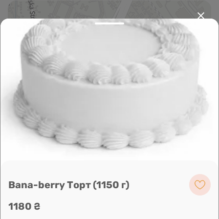
Leaflet
|
OpenFreeMap
©
OpenMapTiles
Data from
OpenStreetMap
Побудувати маршрут
Bana-berry Торт (1150 г)
1180 ₴