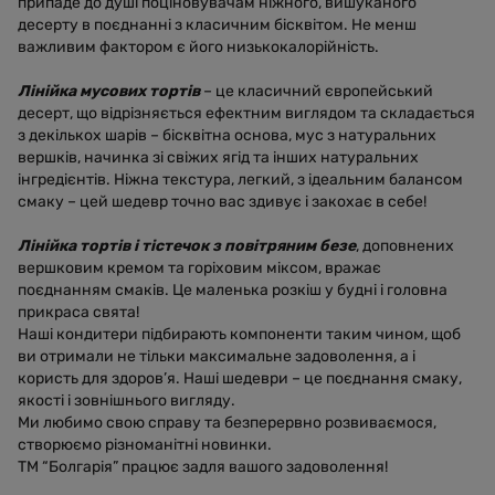
припаде до душі поціновувачам ніжного, вишуканого
десерту в поєднанні з класичним бісквітом. Не менш
важливим фактором є його низькокалорійність.
Лінійка мусових тортів
– це класичний європейський
десерт, що відрізняється ефектним виглядом та складається
з декількох шарів – бісквітна основа, мус з натуральних
вершків, начинка зі свіжих ягід та інших натуральних
інгредієнтів. Ніжна текстура, легкий, з ідеальним балансом
смаку – цей шедевр точно вас здивує і закохає в себе!
Лінійка тортів і тістечок з повітряним безе
, доповнених
вершковим кремом та горіховим міксом, вражає
поєднанням смаків. Це маленька розкіш у будні і головна
прикраса свята!
Наші кондитери підбирають компоненти таким чином, щоб
ви отримали не тільки максимальне задоволення, а і
користь для здоров’я. Наші шедеври – це поєднання смаку,
якості і зовнішнього вигляду.
Ми любимо свою справу та безперервно розвиваємося,
створюємо різноманітні новинки.
ТМ “Болгарія” працює задля вашого задоволення!