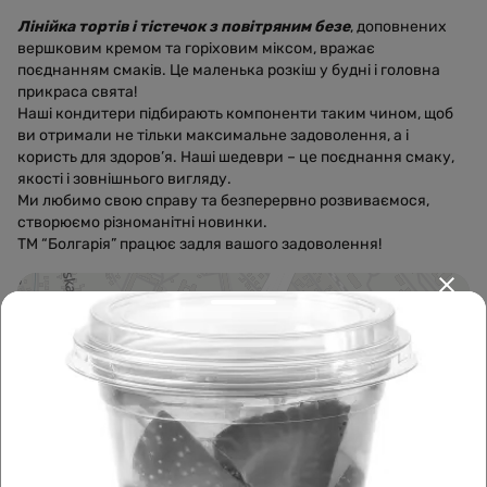
Лінійка тортів і тістечок з повітряним безе
, доповнених
вершковим кремом та горіховим міксом, вражає
поєднанням смаків. Це маленька розкіш у будні і головна
прикраса свята!
Наші кондитери підбирають компоненти таким чином, щоб
ви отримали не тільки максимальне задоволення, а і
користь для здоров’я. Наші шедеври – це поєднання смаку,
якості і зовнішнього вигляду.
Ми любимо свою справу та безперервно розвиваємося,
створюємо різноманітні новинки.
ТМ “Болгарія” працює задля вашого задоволення!