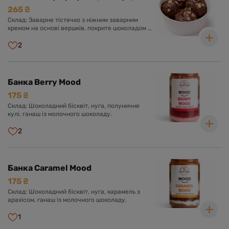
265 ₴
Склад: Заварне тістечко з ніжним заварним
кремом на основі вершків, покрите шоколадом з
фундучним праліне
2
Банка Berry Mood
175 ₴
Склад: Шоколадний бісквіт, нуга, полуничне
кулі, ганаш із молочного шоколаду.
2
Банка Caramel Mood
175 ₴
Склад: Шоколадний бісквіт, нуга, карамель з
арахісом, ганаш із молочного шоколаду.
1