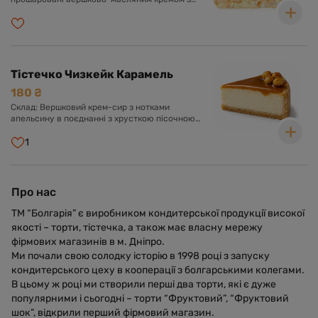
додаванням згущеного молока та какао.
Оформлено кремом, шоколадною глазур'ю та
фундуком.
Тістечко Чизкейк Карамель
180 ₴
Склад: Вершковий крем-сир з нотками
апельсину в поєднанні з хрусткою пісочною
основою та карамеллю.
1
Про нас
ТМ “Болгарія” є виробником кондитерської продукції високої
якості – торти, тістечка, а також має власну мережу
фірмових магазинів в м. Дніпро.
Ми почали свою солодку історію в 1998 році з запуску
кондитерського цеху в кооперації з болгарськими колегами.
В цьому ж році ми створили перші два торти, які є дуже
популярними і сьогодні – торти “Фруктовий”, “Фруктовий
шок”, відкрили перший фірмовий магазин.