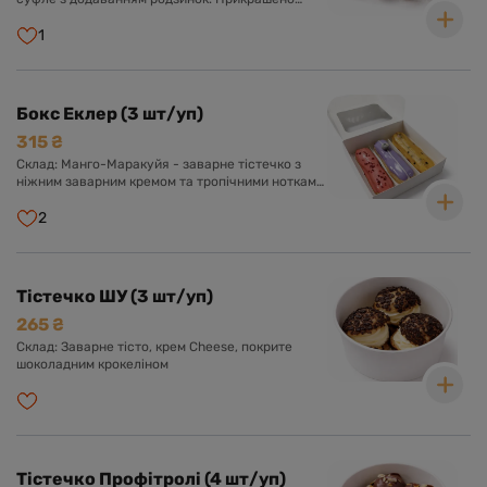
шоколадною глазур'ю.
1
Бокс Еклер (3 шт/уп)
315 ₴
Склад: Манго-Маракуйя - заварне тістечко з
ніжним заварним кремом та тропічними нотками
манго та маракуї. Оформлено солодкою
глазур'ю з пюре екзотичних фруктів. Лохина -
2
заварне тістечко з ніжним заварним кремом з
додаванням лохини. Оформлено солодкою
глазур'ю та ягідкою лохини. Полуниця - заварне
тістечко з ніжним заварним кремом і ноткою
Тістечко ШУ (3 шт/уп)
полуниці. Оформлено солодкою глазур'ю.
265 ₴
Склад: Заварне тісто, крем Cheese, покрите
шоколадним крокеліном
Тістечко Профітролі (4 шт/уп)