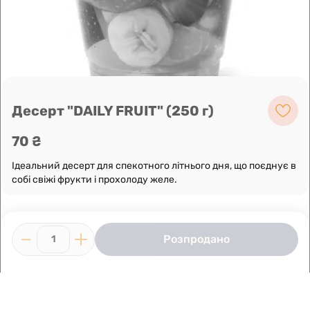
Leaflet
|
OpenFreeMap
©
OpenMapTiles
Data from
OpenStreetMap
Побудувати маршрут
Десерт "DAILY FRUIT" (250 г)
70 ₴
Ідеальний десерт для спекотного літнього дня, що поєднує в
собі свіжі фрукти і прохолоду желе.
Розпродано
1