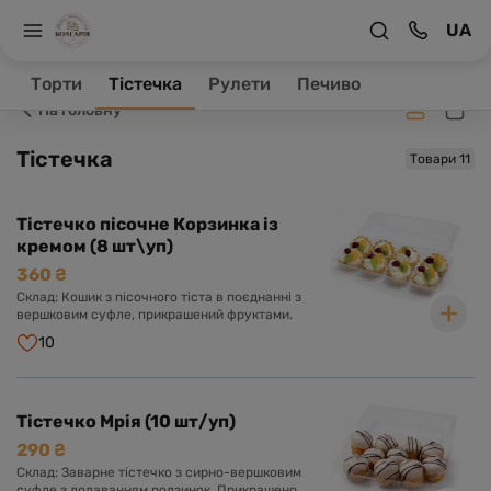
UA
Заклад зачинено, ваше замовлення буде оброблене в
робочий час.
Торти
Тістечка
Рулети
Печиво
На головну
Тістечка
Товари 11
Тістечко пісочне Корзинка із
кремом (8 шт\уп)
360 ₴
Склад: Кошик з пісочного тіста в поєднанні з
вершковим суфле, прикрашений фруктами.
10
Тістечко Мрія (10 шт/уп)
290 ₴
Склад: Заварне тістечко з сирно-вершковим
суфле з додаванням родзинок. Прикрашено