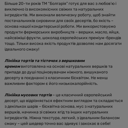
Більше 20-ти років ТМ “Болгарія” готує для вас з любов’ю і
виключно із високоякісних свіжих та натуральних
інгредієнтів. Ми виконали величезну роботу, щоб знайти
постачальників сировини для своїх десертів, бо якість –
основа нашої кондитерської роботи. Ми використовуємо
продукти фермерських виробництв – вершки, масло, яйця,
найсвіжіші фрукти, шоколад європейських преміум-брендів
тощо. Тільки висока якість продуктів дозволяє нам досягати
ідеального смаку!
Лінійка тортів та тістечок з вершковим
кремом
виготовлена на основі натуральних вершків та
припаде до душі поціновувачам ніжного, вишуканого
десерту в поєднанні з класичним бісквітом. Не менш
важливим фактором є його низькокалорійність.
Лінійка мусових тортів
– це класичний європейський
десерт, що відрізняється ефектним виглядом та складається
з декількох шарів – бісквітна основа, мус з натуральних
вершків, начинка зі свіжих ягід та інших натуральних
інгредієнтів. Ніжна текстура, легкий, з ідеальним балансом
смаку – цей шедевр точно вас здивує і закохає в себе!