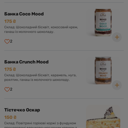
Банка Coco Mood
175 ₴
Склад: Шоколадний бісквіт, кокосовий крем,
ганаш із молочного шоколаду.
2
Банка Crunch Mood
175 ₴
Склад: Шоколадний бісквіт, карамель, нуга,
роялтин, ганаш із молочного шоколаду.
2
Тістечко Оскар
150 ₴
Склад: Повітряні горіхові коржі з фундуком
прошаровані вершково-масляним кремом з