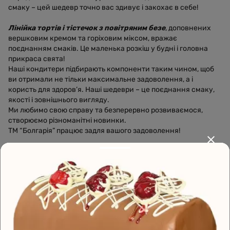
смаку – цей шедевр точно вас здивує і закохає в себе!
Лінійка тортів і тістечок з повітряним безе
, доповнених
вершковим кремом та горіховим міксом, вражає
поєднанням смаків. Це маленька розкіш у будні і головна
прикраса свята!
Наші кондитери підбирають компоненти таким чином, щоб
ви отримали не тільки максимальне задоволення, а і
користь для здоров’я. Наші шедеври – це поєднання смаку,
якості і зовнішнього вигляду.
Ми любимо свою справу та безперервно розвиваємося,
створюємо різноманітні новинки.
ТМ “Болгарія” працює задля вашого задоволення!