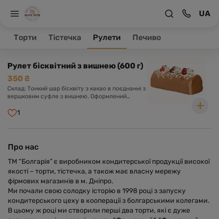
UA
На головну
Рулети
Торти
Тістечка
Рулети
Печиво
Товари 1
Рулет бісквітний з вишнею (600 г)
350 ₴
Склад: Тонкий шар бісквіту з какао в поєднанні з
вершковим суфле з вишнею. Оформлений
шоколадною глазур'ю та вишнею.
1
Про нас
ТМ “Болгарія” є виробником кондитерської продукції високої
якості – торти, тістечка, а також має власну мережу
фірмових магазинів в м. Дніпро.
Ми почали свою солодку історію в 1998 році з запуску
кондитерського цеху в кооперації з болгарськими колегами.
В цьому ж році ми створили перші два торти, які є дуже