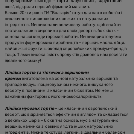
популярними і сьогодні – торти “Фруктовий”, “Фруктовий
шок”, відкрили перший фірмовий магазин.
Більше 20-ти років ТМ “Болгарія” готує для вас з любов’ю і
виключно із високоякісних свіжих та натуральних
інгредієнтів. Ми виконали величезну роботу, щоб знайти
постачальників сировини для своїх десертів, бо якість –
основа нашої кондитерської роботи. Ми використовуємо
продукти фермерських виробництв – вершки, масло, яйця,
найсвіжіші фрукти, шоколад європейських преміум-брендів
тощо. Тільки висока якість продуктів дозволяє нам досягати
ідеального смаку!
Лінійка тортів та тістечок з вершковим
кремом
виготовлена на основі натуральних вершків та
припаде до душі поціновувачам ніжного, вишуканого
десерту в поєднанні з класичним бісквітом. Не менш
важливим фактором є його низькокалорійність.
Лінійка мусових тортів
– це класичний європейський
десерт, що відрізняється ефектним виглядом та складається
з декількох шарів – бісквітна основа, мус з натуральних
вершків, начинка зі свіжих ягід та інших натуральних
інгредієнтів. Ніжна текстура, легкий, з ідеальним балансом