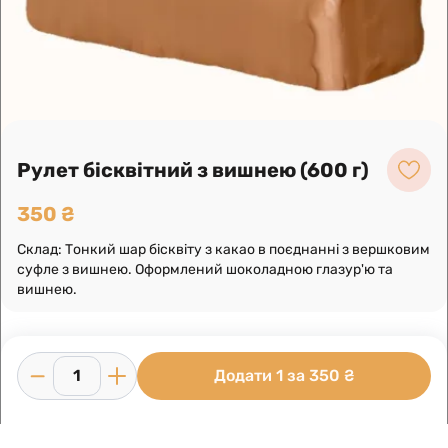
Leaflet
|
OpenFreeMap
©
OpenMapTiles
Data from
OpenStreetMap
Побудувати маршрут
Рулет бісквітний з вишнею (600 г)
350 ₴
Склад: Тонкий шар бісквіту з какао в поєднанні з вершковим
суфле з вишнею. Оформлений шоколадною глазур'ю та
вишнею.
Додати 1 за 350 ₴