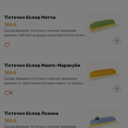
Тістечко Еклер Матча
105 ₴
Склад:Заварне тістечко з ніжним заварним
кремом. Чай матча додає характерні м'які нотки
молочного смаку. Оформлено солодкою
глазур'ю та білим шоколадом.
Тістечко Еклер Манго-Маракуйя
105 ₴
Склад: Заварне тістечко з ніжним заварним
кремом та тропічними нотками манго та маракуї.
Оформлено солодкою глазур'ю з пюре
екзотичних фруктів.
2
Тістечко Еклер Лохина
105 ₴
Склад:Заварне тістечко з ніжним заварним