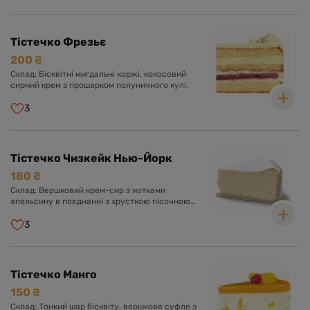
Тістечко Фрезьє
200 ₴
Склад: Бісквітні мигдальні коржі, кокосовий
сирний крем з прошарком полуничного кулі.
3
Тістечко Чизкейк Нью-Йорк
180 ₴
Склад: Вершковий крем-сир з нотками
апельсину в поєднанні з хрусткою пісочною
основою, цукрова пудра.
3
Тістечко Манго
150 ₴
Склад: Тонкий шар бісквіту, вершкове суфле з