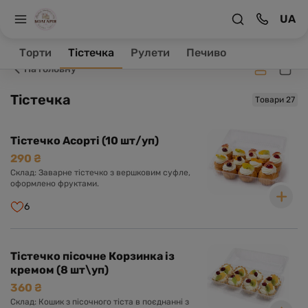
UA
Заклад зачинено, ваше замовлення буде оброблене в
робочий час.
Торти
Тістечка
Рулети
Печиво
На головну
Тістечка
Товари 27
Тістечко Асорті (10 шт/уп)
290 ₴
Склад: Заварне тістечко з вершковим суфле,
оформлено фруктами.
6
Тістечко пісочне Корзинка із
кремом (8 шт\уп)
360 ₴
Склад: Кошик з пісочного тіста в поєднанні з