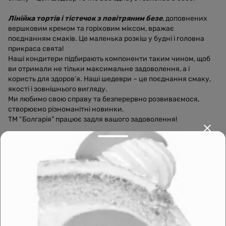
Лінійка тортів і тістечок з повітряним безе
, доповнених
вершковим кремом та горіховим міксом, вражає
поєднанням смаків. Це маленька розкіш у будні і головна
прикраса свята!
Наші кондитери підбирають компоненти таким чином, щоб
ви отримали не тільки максимальне задоволення, а і
користь для здоров’я. Наші шедеври – це поєднання смаку,
якості і зовнішнього вигляду.
Ми любимо свою справу та безперервно розвиваємося,
створюємо різноманітні новинки.
ТМ “Болгарія” працює задля вашого задоволення!