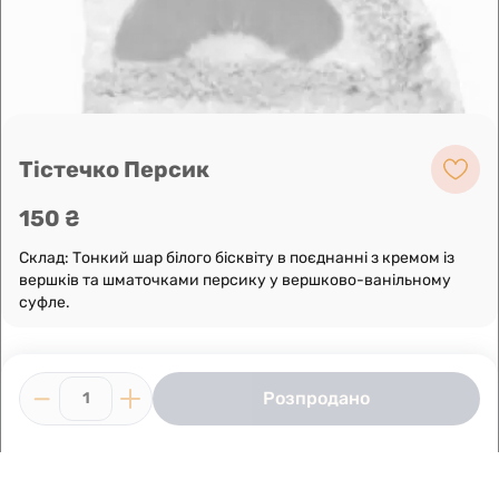
Leaflet
|
OpenFreeMap
©
OpenMapTiles
Data from
OpenStreetMap
Побудувати маршрут
Тістечко Персик
150 ₴
Склад: Тонкий шар білого бісквіту в поєднанні з кремом із
вершків та шматочками персику у вершково-ванільному
суфле.
Розпродано
1