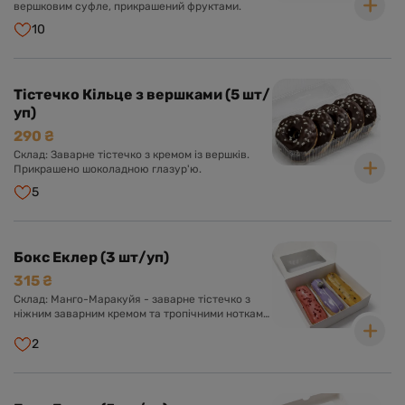
вершковим суфле, прикрашений фруктами.
10
Тістечко Кільце з вершками (5 шт/
уп)
290 ₴
Склад: Заварне тістечко з кремом із вершків.
Прикрашено шоколадною глазур'ю.
5
Бокс Еклер (3 шт/уп)
315 ₴
Склад: Манго-Маракуйя - заварне тістечко з
ніжним заварним кремом та тропічними нотками
манго та маракуї. Оформлено солодкою
глазур'ю з пюре екзотичних фруктів. Лохина -
2
заварне тістечко з ніжним заварним кремом з
додаванням лохини. Оформлено солодкою
глазур'ю та ягідкою лохини. Полуниця - заварне
тістечко з ніжним заварним кремом і ноткою