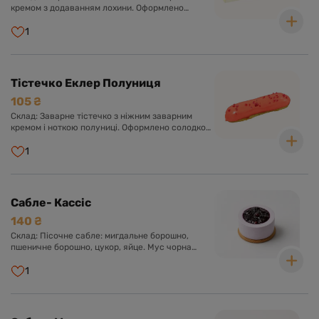
кремом з додаванням лохини. Оформлено
солодкою глазур'ю та ягідкою лохини.
1
Тістечко Еклер Полуниця
105 ₴
Склад: Заварне тістечко з ніжним заварним
кремом і ноткою полуниці. Оформлено солодкою
глазур'ю.
1
Сабле- Кассіс
140 ₴
Склад: Пісочне сабле: мигдальне борошно,
пшеничне борошно, цукор, яйце. Мус чорна
смородина: чорна смородина, крем-сир, біла
глазур, вершки, желатин. Компоте: чорна
1
смородина, цукор, агар. Крем Намелака: молоко,
вершки, біла глазур, глюкозний сироп, желатин.