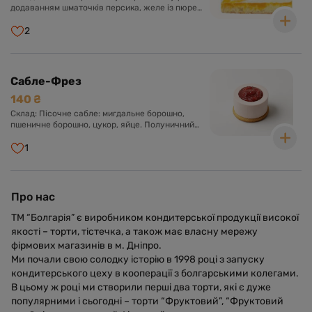
додаванням шматочків персика, желе із пюре
манго.
2
Сабле-Фрез
140 ₴
Склад: Пісочне сабле: мигдальне борошно,
пшеничне борошно, цукор, яйце. Полуничний
мус: вершки, біла глазур, крем-сир, желатин.
Полуничне компоте: полуниця, цукор, пектин.
1
Крем Намелака: молоко, вершки, біла глазур,
глюкозний сироп, желатин.
Про нас
ТМ “Болгарія” є виробником кондитерської продукції високої
якості – торти, тістечка, а також має власну мережу
фірмових магазинів в м. Дніпро.
Ми почали свою солодку історію в 1998 році з запуску
кондитерського цеху в кооперації з болгарськими колегами.
В цьому ж році ми створили перші два торти, які є дуже
популярними і сьогодні – торти “Фруктовий”, “Фруктовий