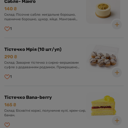
Сабле- Манго
140 ₴
Склад: Пісочне сабле: мигдальне борошно,
пшеничне борошно, цукор, яйце. Манговий
мус: пюре манго, маракуя, вершки, крем-сир,
біла глазур, желатин. Компоте: пюре манго,
1
консервований персик, цукор, агар-агар. Крем
Намелака: молоко, вершки, біла глазур,
глюкозний сироп, желатин.
Тістечко Мрія (10 шт/уп)
290 ₴
Склад: Заварне тістечко з сирно-вершковим
суфле з додаванням родзинок. Прикрашено
шоколадною глазур'ю.
1
Тістечко Bana-berry
165 ₴
Склад: Бісквітні коржі, полуничне кулі, крем-сир,
банан.