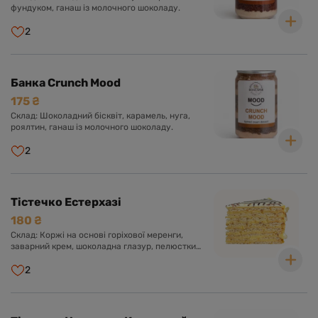
фундуком, ганаш із молочного шоколаду.
2
Банка Crunch Mood
175 ₴
Склад: Шоколадний бісквіт, карамель, нуга,
роялтин, ганаш із молочного шоколаду.
2
Тістечко Естерхазі
180 ₴
Склад: Коржі на основі горіхової меренги,
заварний крем, шоколадна глазур, пелюстки
мигдалю.
2