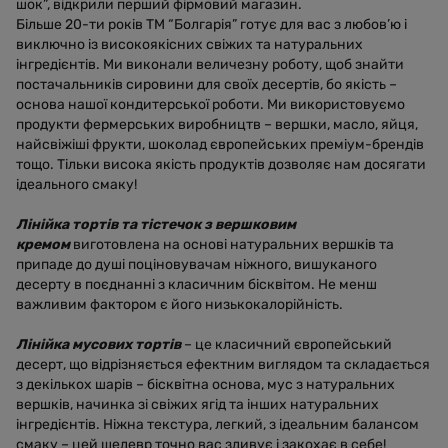
шок”, відкрили перший фірмовий магазин.
Більше 20-ти років ТМ “Болгарія” готує для вас з любов’ю і
виключно із високоякісних свіжих та натуральних
інгредієнтів. Ми виконали величезну роботу, щоб знайти
постачальників сировини для своїх десертів, бо якість –
основа нашої кондитерської роботи. Ми використовуємо
продукти фермерських виробництв – вершки, масло, яйця,
найсвіжіші фрукти, шоколад європейських преміум-брендів
тощо. Тільки висока якість продуктів дозволяє нам досягати
ідеального смаку!
Лінійка тортів та тістечок з вершковим
кремом
виготовлена на основі натуральних вершків та
припаде до душі поціновувачам ніжного, вишуканого
десерту в поєднанні з класичним бісквітом. Не менш
важливим фактором є його низькокалорійність.
Лінійка мусових тортів
– це класичний європейський
десерт, що відрізняється ефектним виглядом та складається
з декількох шарів – бісквітна основа, мус з натуральних
вершків, начинка зі свіжих ягід та інших натуральних
інгредієнтів. Ніжна текстура, легкий, з ідеальним балансом
смаку – цей шедевр точно вас здивує і закохає в себе!