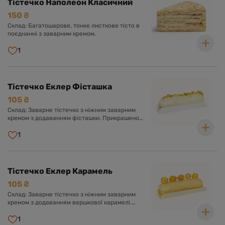
Тістечко Наполеон Класичний
150 ₴
Склад: Багатошарове, тонке листкове тісто в
поєднанні з заварним кремом.
1
Тістечко Еклер Фісташка
105 ₴
Склад: Заварне тістечко з ніжним заварним
кремом з додаванням фісташки. Прикрашено
солодкою глазур'ю та фісташкою.
1
Тістечко Еклер Карамель
105 ₴
Склад: Заварне тістечко з ніжним заварним
кремом з додаванням вершкової карамелі.
Оформлено солодкою глазур'ю та повітряним
попкорном.
1