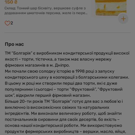
150 ₴
Склад: Тонкий шар бісквіту, вершкове суфле з
додаванням шматочків персика, желе із пюре
манго.
2
Про нас
ТМ “Болгарія” є виробником кондитерської продукції високої
якості – торти, тістечка, а також має власну мережу
фірмових магазинів в м. Дніпро.
Ми почали свою солодку історію в 1998 році з запуску
кондитерського цеху в кооперації з болгарськими колегами.
В цьому ж році ми створили перші два торти, які є дуже
популярними і сьогодні – торти “Фруктовий”, “Фруктовий
шок”, відкрили перший фірмовий магазин.
Більше 20-ти років ТМ “Болгарія” готує для вас з любов’ю і
виключно із високоякісних свіжих та натуральних
інгредієнтів. Ми виконали величезну роботу, щоб знайти
постачальників сировини для своїх десертів, бо якість –
основа нашої кондитерської роботи. Ми використовуємо
продукти фермерських виробництв – вершки, масло, яйця,