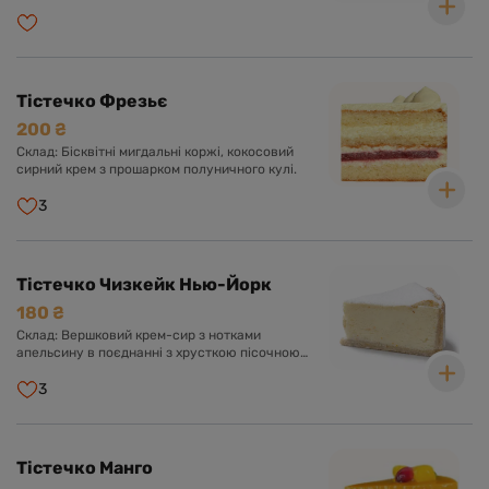
Тістечко Фрезьє
200 ₴
Склад: Бісквітні мигдальні коржі, кокосовий
сирний крем з прошарком полуничного кулі.
3
Тістечко Чизкейк Нью-Йорк
180 ₴
Склад: Вершковий крем-сир з нотками
апельсину в поєднанні з хрусткою пісочною
основою, цукрова пудра.
3
Тістечко Манго