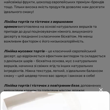
найсвіжіші фрукти, шоколад європейських преміум-брендів
тощо. Тільки висока якість продуктів дозволяє нам досягати
ідеального смаку!
Лінійка тортів та тістечок з вершковим
кремом
виготовлена на основі натуральних вершків та
припаде до душі поціновувачам ніжного, вишуканого
десерту в поєднанні з класичним бісквітом. Не менш
важливим фактором є його низькокалорійність.
Лінійка мусових тортів
– це класичний європейський
десерт, що відрізняється ефектним виглядом та складається
з декількох шарів – бісквітна основа, мус з натуральних
вершків, начинка зі свіжих ягід та інших натуральних
інгредієнтів. Ніжна текстура, легкий, з ідеальним балансом
смаку – цей шедевр точно вас здивує і закохає в себе!
Лінійка тортів і тістечок з повітряним безе
, доповнених
вершковим кремом та горіховим міксом, вражає
поєднанням смаків. Це маленька розкіш у будні і головна
прикраса свята!
Наші кондитери підбирають компоненти таким чином, щоб