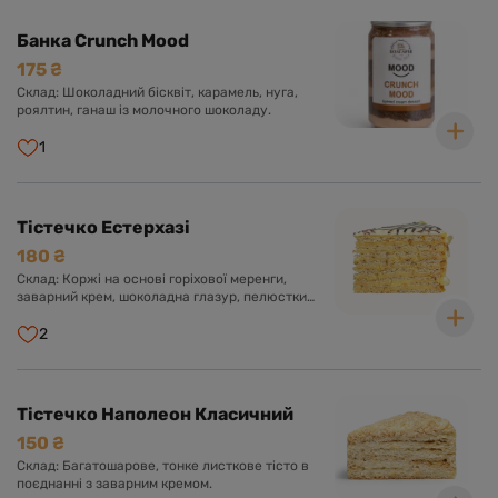
Банка Crunch Mood
175 ₴
Склад: Шоколадний бісквіт, карамель, нуга,
роялтин, ганаш із молочного шоколаду.
1
Тістечко Естерхазі
180 ₴
Склад: Коржі на основі горіхової меренги,
заварний крем, шоколадна глазур, пелюстки
мигдалю.
2
Тістечко Наполеон Класичний
150 ₴
Склад: Багатошарове, тонке листкове тісто в
поєднанні з заварним кремом.