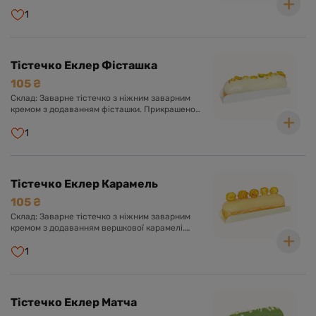
1
Тістечко Еклер Фісташка
105 ₴
Склад: Заварне тістечко з ніжним заварним
кремом з додаванням фісташки. Прикрашено
солодкою глазур'ю та фісташкою.
1
Тістечко Еклер Карамель
105 ₴
Склад: Заварне тістечко з ніжним заварним
кремом з додаванням вершкової карамелі.
Оформлено солодкою глазур'ю та повітряним
попкорном.
1
Тістечко Еклер Матча