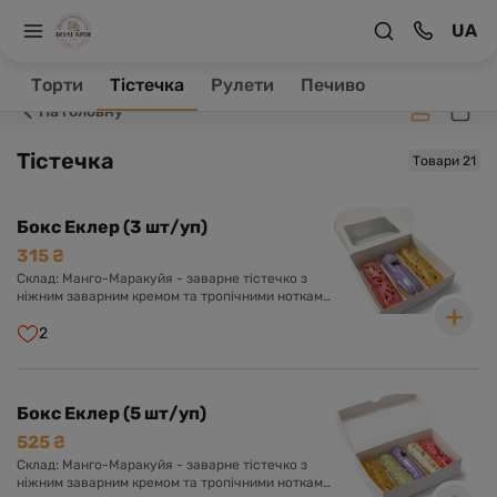
UA
Заклад зачинено, ваше замовлення буде оброблене в
робочий час.
Торти
Тістечка
Рулети
Печиво
На головну
Тістечка
Товари 21
Бокс Еклер (3 шт/уп)
315 ₴
Склад: Манго-Маракуйя - заварне тістечко з
ніжним заварним кремом та тропічними нотками
манго та маракуї. Оформлено солодкою
глазур'ю з пюре екзотичних фруктів. Лохина -
2
заварне тістечко з ніжним заварним кремом з
додаванням лохини. Оформлено солодкою
глазур'ю та ягідкою лохини. Полуниця - заварне
тістечко з ніжним заварним кремом і ноткою
Бокс Еклер (5 шт/уп)
полуниці. Оформлено солодкою глазур'ю.
525 ₴
Склад: Манго-Маракуйя - заварне тістечко з
ніжним заварним кремом та тропічними нотками