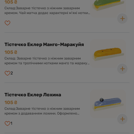
105 ₴
Склад:Заварне тістечко з ніжним заварним
кремом. Чай матча додає характерні м'які нотки
молочного смаку. Оформлено солодкою
глазур'ю та білим шоколадом.
Тістечко Еклер Манго-Маракуйя
105 ₴
Склад: Заварне тістечко з ніжним заварним
кремом та тропічними нотками манго та маракуї.
Оформлено солодкою глазур'ю з пюре
екзотичних фруктів.
2
Тістечко Еклер Лохина
105 ₴
Склад:Заварне тістечко з ніжним заварним
кремом з додаванням лохини. Оформлено
солодкою глазур'ю та ягідкою лохини.
1