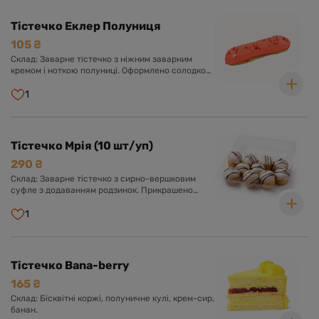
Тістечко Еклер Полуниця
105 ₴
Склад: Заварне тістечко з ніжним заварним
кремом і ноткою полуниці. Оформлено солодкою
глазур'ю.
1
Тістечко Мрія (10 шт/уп)
290 ₴
Склад: Заварне тістечко з сирно-вершковим
суфле з додаванням родзинок. Прикрашено
шоколадною глазур'ю.
1
Тістечко Bana-berry
165 ₴
Склад: Бісквітні коржі, полуничне кулі, крем-сир,
банан.