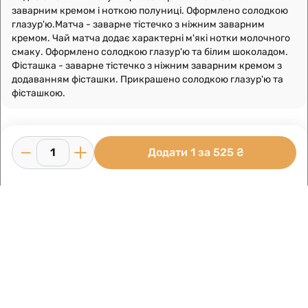
заварним кремом і ноткою полуниці. Оформлено солодкою
глазур'ю.Матча - заварне тістечко з ніжним заварним
кремом. Чай матча додає характерні м'які нотки молочного
смаку. Оформлено солодкою глазур'ю та білим шоколадом.
Фісташка - заварне тістечко з ніжним заварним кремом з
додаванням фісташки. Прикрашено солодкою глазур'ю та
фісташкою.
Додати 1 за 525 ₴
Умови використання
Інформація про компанію
Доставка
Виготовлено в