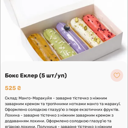
ви отримали не тільки максимальне задоволення, а і
користь для здоров’я. Наші шедеври – це поєднання смаку,
якості і зовнішнього вигляду.
Ми любимо свою справу та безперервно розвиваємося,
створюємо різноманітні новинки.
ТМ “Болгарія” працює задля вашого задоволення!
Бокс Еклер (5 шт/уп)
525 ₴
Leaflet
|
OpenFreeMap
©
OpenMapTiles
Data from
OpenStreetMap
Склад: Манго-Маракуйя - заварне тістечко з ніжним
заварним кремом та тропічними нотками манго та маракуї.
Оформлено солодкою глазур'ю з пюре екзотичних фруктів.
Побудувати маршрут
Лохина - заварне тістечко з ніжним заварним кремом з
додаванням лохини. Оформлено солодкою глазур'ю та
ягідкою лохини. Полуниця - заварне тістечко з ніжним