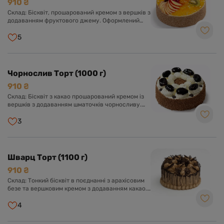
910 ₴
Склад: Бісквіт, прошарований кремом з вершків з
додаванням фруктового джему. Оформлений
кремом з вершків та асорті свіжих фруктів у
прозорому желе.
5
Чорнослив Торт (1000 г)
910 ₴
Склад: Бісквіт з какао прошарований кремом із
вершків з додаванням шматочків чорносливу.
Оформлений кремом із вершків, чорносливом та
прикрашений шоколадною глазур'ю.
3
Шварц Торт (1100 г)
910 ₴
Склад: Тонкий бісквіт в поєднанні з арахісовим
безе та вершковим кремом з додаванням какао.
Оформлений кремом та шоколадною глазур'ю.
4