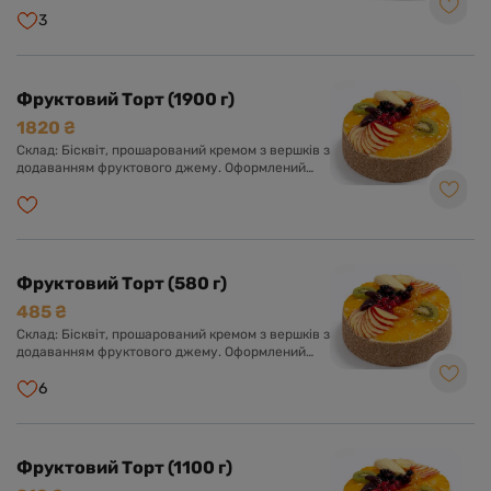
глазур'ю та асорті свіжих фруктів у прозорому
желе.
3
Фруктовий Торт (1900 г)
1820 ₴
Склад: Бісквіт, прошарований кремом з вершків з
додаванням фруктового джему. Оформлений
кремом з вершків та асорті свіжих фруктів у
прозорому желе.
Фруктовий Торт (580 г)
485 ₴
Склад: Бісквіт, прошарований кремом з вершків з
додаванням фруктового джему. Оформлений
кремом з вершків та асорті свіжих фруктів у
прозорому желе.
6
Фруктовий Торт (1100 г)