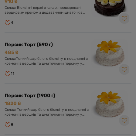
910 ₴
Склад: Бісквітні коржі з какао, прошаровані
вершковим кремом з додаванням шматочків
ананасу. Оформлений шоколадною глазур'ю,
вершковим кремом та шматочками ананаса.
4
Персик Торт (590 г)
485 ₴
Склад:Тонкий шар білого бісквіту в поєднанні з
кремом із вершків та шматочками персику у
вершково-ванільному суфле. Оформлений
кремом із вершків та прикрашений шматочками
11
персику.
Персик Торт (1900 г)
1820 ₴
Склад: Тонкий шар білого бісквіту в поєднанні з
кремом із вершків та шматочками персику у
вершково-ванільному суфле. Оформлений
кремом із вершків та прикрашений шматочками
8
персику.