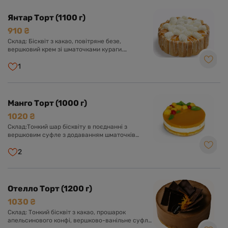
Янтар Торт (1100 г)
910 ₴
Склад: Бісквіт з какао, повітряне безе,
вершковий крем зі шматочками кураги.
Оформлений кремом із вершків, буше та
курагою.
1
Манго Торт (1000 г)
1020 ₴
Склад:Тонкий шар бісквіту в поєднанні з
вершковим суфле з додаванням шматочків
персика, желе із пюре манго.
2
Отелло Торт (1200 г)
1030 ₴
Склад: Тонкий бісквіт з какао, прошарок
апельсинового конфі, вершково-ванільне суфле