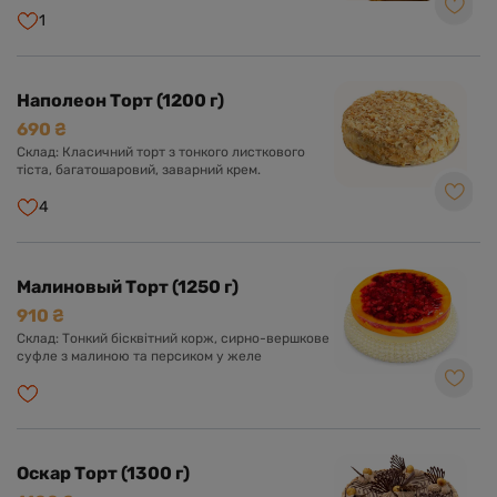
з какао. Оформлений апельсиновою цедрою та
шоколадною глазур'ю.
1
Наполеон Торт (1200 г)
690 ₴
Склад: Класичний торт з тонкого листкового
тіста, багатошаровий, заварний крем.
4
Малиновый Торт (1250 г)
910 ₴
Склад: Тонкий бісквітний корж, сирно-вершкове
суфле з малиною та персиком у желе
Оскар Торт (1300 г)