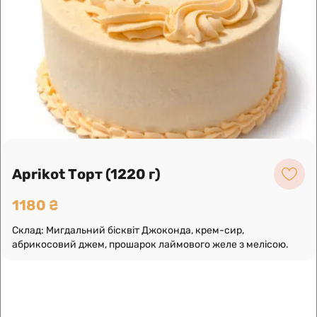
Лоліта Торт (1000 г)
880 ₴
Склад: Бісквіт, ніжне вершкове суфле, прошарок
буше, оформлений вершками, буше в шоколаді і
кокосовою стружкою.
Про нас
Замовлення по телефону
Aprikot Торт (1220 г)
1180 ₴
Склад: Мигдальний бісквіт Джоконда, крем-сир,
абрикосовий джем, прошарок лаймового желе з мелісою.