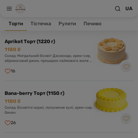
UA
На головну
Торти
Торти
Тістечка
Рулети
Печиво
Товари 43
Aprikot Торт (1220 г)
1180 ₴
Склад: Мигдальний бісквіт Джоконда, крем-сир,
абрикосовий джем, прошарок лаймового желе з
мелісою.
16
Bana-berry Торт (1150 г)
1180 ₴
Склад: Бісквітні коржі, полуничне кулі, крем-сир,
банан.
26