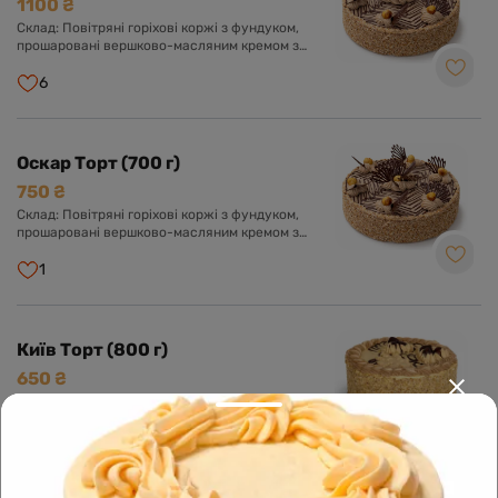
1100 ₴
Склад: Повітряні горіхові коржі з фундуком,
прошаровані вершково-масляним кремом з
додаванням згущеного молока та какао.
Оформлений кремом, шоколадною глазур'ю та
6
фундуком.
Оскар Торт (700 г)
750 ₴
Склад: Повітряні горіхові коржі з фундуком,
прошаровані вершково-масляним кремом з
додаванням згущеного молока та какао.
Оформлений кремом, шоколадною глазур'ю та
1
фундуком.
Київ Торт (800 г)
650 ₴
Склад: Повітряні коржі з арахісу, прошаровані
вершково-масляним кремом в поєднанні зі
згущеним молоком. Оформлений кремом.
1