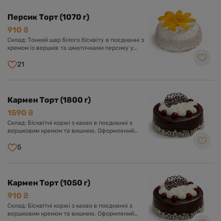
Персик Торт (1070 г)
910 ₴
Склад: Тонкий шар білого бісквіту в поєднанні з
кремом із вершків та шматочками персику у
вершково-ванільному суфле. Оформлений
кремом із вершків та прикрашений шматочками
21
персику.
Кармен Торт (1800 г)
1590 ₴
Склад: Бісквітні коржі з какао в поєднанні з
вершковим кремом та вишнею. Оформлений
шоколадною глазур'ю, кремом з вершків та
вишнею.
5
Кармен Торт (1050 г)
910 ₴
Склад: Бісквітні коржі з какао в поєднанні з
вершковим кремом та вишнею. Оформлений