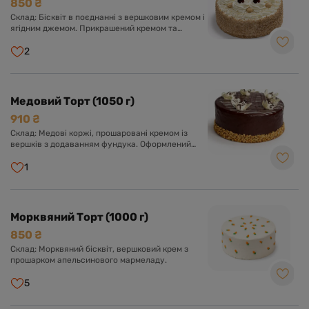
850 ₴
Склад: Бісквіт в поєднанні з вершковим кремом і
ягідним джемом. Прикрашений кремом та
ягодами.
2
Медовий Торт (1050 г)
910 ₴
Склад: Медові коржі, прошаровані кремом із
вершків з додаванням фундука. Оформлений
шоколадною глазур'ю з милими бджілками.
1
Морквяний Торт (1000 г)
850 ₴
Склад: Морквяний бісквіт, вершковий крем з
прошарком апельсинового мармеладу.
5