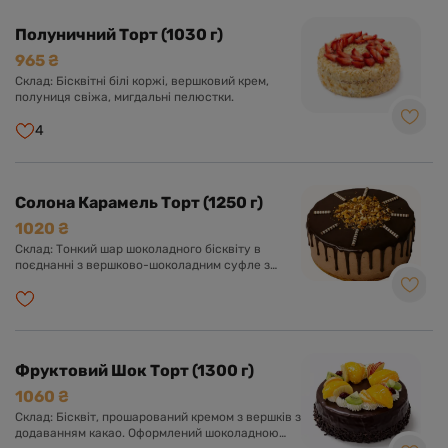
Полуничний Торт (1030 г)
965 ₴
Склад: Бісквітні білі коржі, вершковий крем,
полуниця свіжа, мигдальні пелюстки.
4
Солона Карамель Торт (1250 г)
1020 ₴
Склад: Тонкий шар шоколадного бісквіту в
поєднанні з вершково-шоколадним суфле з
додаванням солоної карамелі та
карамелізованого фундука. Прикрашений
фундуком та шоколадом.
Фруктовий Шок Торт (1300 г)
1060 ₴
Склад: Бісквіт, прошарований кремом з вершків з
додаванням какао. Оформлений шоколадною