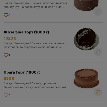
Склад: Шоколадний бісквіт, шоколадний крем-
сир, фундучна паста, хрусткий шар з білої
глазурі, фундука і роялтину, глазур гурме з
шоколадом і фундуком.
5
Жозефіна Торт (1000 г)
1020 ₴
Склад: Шоколадний бісквіт, мус з молочним
шоколадом та сиропом Бейліс, начинка з
молочного шоколаду з фундуком.
1
Прага Торт (1000 г)
850 ₴
Склад: Шоколадний бісквіт, прошарок
абрикосового джему, шоколадно-вершковий
крем з додаванням згущеного молока.
3