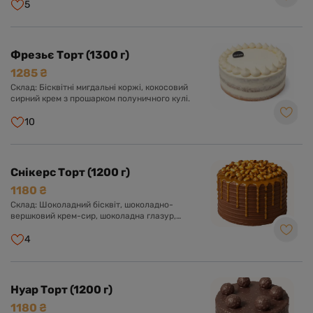
5
Фрезьє Торт (1300 г)
1285 ₴
Склад: Бісквітні мигдальні коржі, кокосовий
сирний крем з прошарком полуничного кулі.
10
Снікерс Торт (1200 г)
1180 ₴
Склад: Шоколадний бісквіт, шоколадно-
вершковий крем-сир, шоколадна глазур,
прошарок солоної карамелі, арахіс, нуга.
Оформлений арахісом і солоною карамеллю.
4
Нуар Торт (1200 г)
1180 ₴