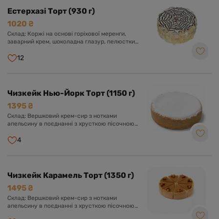
Естерхазі Торт (930 г)
1020 ₴
Склад: Коржі на основі горіхової меренги,
заварний крем, шоколадна глазур, пелюстки
мигдалю.
12
Чизкейк Нью-Йорк Торт (1150 г)
1395 ₴
Склад: Вершковий крем-сир з нотками
апельсину в поєднанні з хрусткою пісочною
основою, цукрова пудра.
4
Чизкейк Карамель Торт (1350 г)
1495 ₴
Склад: Вершковий крем-сир з нотками
апельсину в поєднанні з хрусткою пісочною
основою та карамеллю.