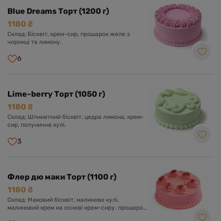
Blue Dreams Торт (1200 г)
1180 ₴
Склад: Бісквіт, крем-сир, прошарок желе з
чорниці та лимону.
6
Lime-berry Торт (1050 г)
1180 ₴
Склад: Шпинатний бісквіт, цедра лимона, крем-
сир, полуничне кулі.
3
Флер дю маки Торт (1100 г)
1180 ₴
Склад: Маковий бісквіт, малинове кулі,
малиновий крем на основі крем-сиру, прошарок
малинового чізкейку.