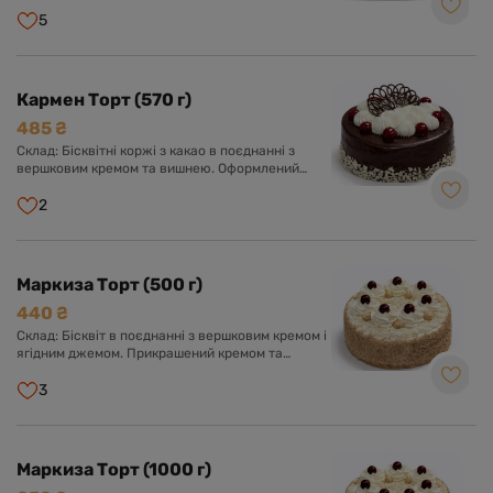
шоколадною глазур'ю, кремом з вершків та
вишнею.
5
Кармен Торт (570 г)
485 ₴
Склад: Бісквітні коржі з какао в поєднанні з
вершковим кремом та вишнею. Оформлений
шоколадною глазур'ю, кремом з вершків та
вишнею.
2
Маркиза Торт (500 г)
440 ₴
Склад: Бісквіт в поєднанні з вершковим кремом і
ягідним джемом. Прикрашений кремом та
ягодами.
3
Маркиза Торт (1000 г)