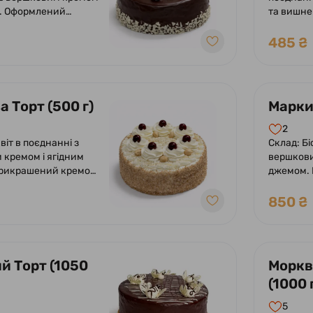
. Оформлений
та вишн
 глазур'ю, кремом з
шоколадн
 вишнею.
вершків 
485 ₴
 Торт (500 г)
Маркиз
2
віт в поєднанні з
Склад: Бі
кремом і ягідним
вершкови
рикрашений кремом
джемом.
.
та ягода
850 ₴
й Торт (1050
Моркв
(1000 
5