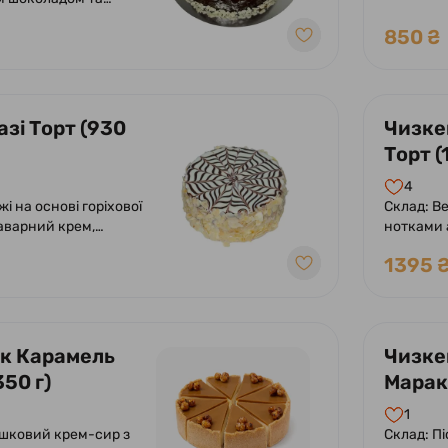
додаванн
йліс, начинка з
850 ₴
 шоколаду з
зі Торт (930
Чизке
Торт (
4
і на основі горіхової
Склад: Вершковий крем-сир з
аварний крем,
нотками 
 глазур, пелюстки
з хрустк
1395 
цукрова 
к Карамель
Чизке
350 г)
Марак
г)
1
ршковий крем-сир з
Склад: П