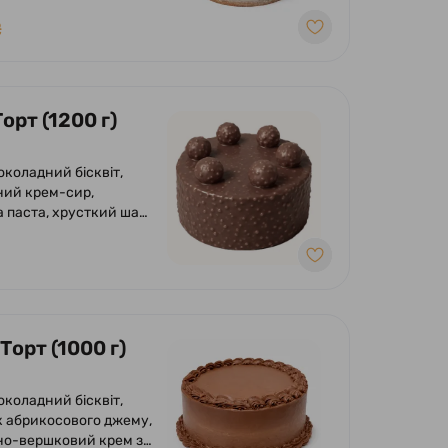
₴
орт (1200 г)
околадний бісквіт,
ий крем-сир,
 паста, хрусткий шар
азурі, фундука і
 глазур гурме з
м і фундуком.
Торт (1000 г)
околадний бісквіт,
 абрикосового джему,
о-вершковий крем з