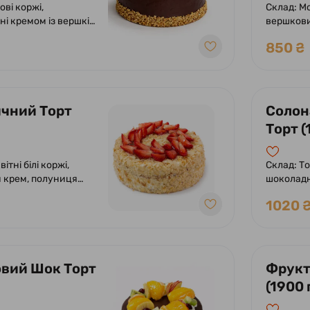
ові коржі,
Склад: Мо
і кремом із вершків
вершкови
ням фундука.
апельсин
850 ₴
ий шоколадною
глазур'ю з милими бджілками.
чний Торт
Солон
Торт (
ітні білі коржі,
Склад: Т
 крем, полуниця
шоколадн
дальні пелюстки.
поєднанн
1020 
шоколадн
додаванн
та карам
Прикраш
шоколад
вий Шок Торт
Фрукт
(1900 