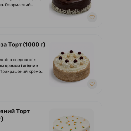
ею. Оформлений
ою глазур'ю, кремом з
та вишнею.
а Торт (1000 г)
сквіт в поєднанні з
м кремом і ягідним
 Прикрашений кремом
ми.
яний Торт
г)