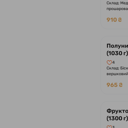
Склад: Мед
прошарован
з додаван
910 ₴
Оформлен
Полуни
(1030 г)
4
Склад: Біскв
вершковий
свіжа, миг
965 ₴
Фрукто
(1300 г)
3