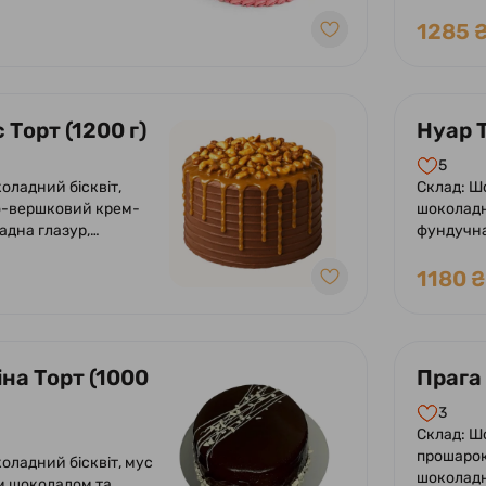
крем-сиру, прошарок
1285 
 чізкейку.
 Торт (1200 г)
Нуар Т
5
оладний бісквіт,
Склад: Ш
-вершковий крем-
шоколадн
адна глазур,
фундучна
олоної карамелі,
з білої гл
га. Оформлений
роялтину,
1180 ₴
 солоною карамеллю.
шоколадо
на Торт (1000
Прага 
3
Склад: Ш
прошарок
шоколадн
м шоколадом та