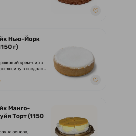
ям згущеного молока.
йк Нью-Йорк
1150 г)
апельсину в поєднанні
ою пісочною основою,
₴
пудра.
йк Манго-
уйя Торт (1150
ісочна основа,