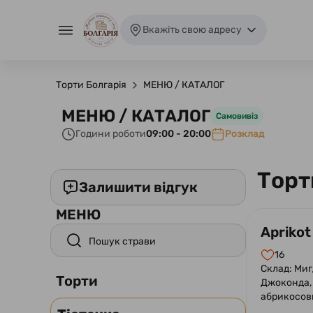
Вкажіть свою адресу
Торти Болгарія
МЕНЮ / КАТАЛОГ
МЕНЮ / КАТАЛОГ
Самовивіз
Години роботи
09:00 - 20:00
Розклад
Торт
Залишити відгук
МЕНЮ
Aprikot
16
Склад: Миг
Торти
Джоконда,
абрикосов
лаймового 