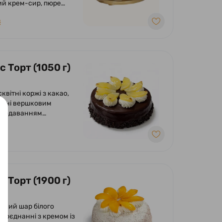
й крем-сир, пюре
ркуйї.
₴
 Торт (1050 г)
сквітні коржі з какао,
ані вершковим
 додаванням
в ананасу.
ний шоколадною
, вершковим кремом та
ми ананаса.
 Торт (1900 г)
онкий шар білого
в поєднанні з кремом із