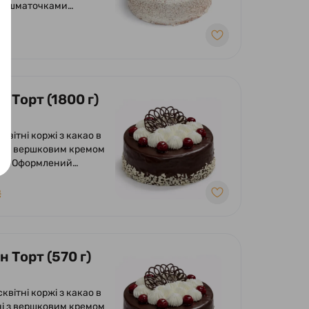
та шматочками
у вершково-
му суфле. Оформлений
₴
 вершків та
ений шматочками
 Торт (1800 г)
сквітні коржі з какао в
і з вершковим кремом
ею. Оформлений
ою глазур'ю, кремом з
та вишнею.
₴
 Торт (570 г)
сквітні коржі з какао в
і з вершковим кремом