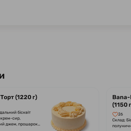
и
 Торт (1220 г)
Bana-
(1150 г
дальний бісквіт
26
 крем-сир,
Склад: Бі
ий джем, прошарок
полуничн
желе з мелісою.