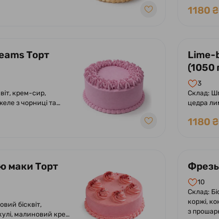
банан.
1180 ₴
reams Торт
Lime-
(1050 
3
віт, крем-сир,
Склад: Ш
еле з чорниці та
цедра ли
полуничн
1180 ₴
ю маки Торт
Фрезьє
10
Склад: Бі
коржі, к
овий бісквіт,
з прошар
кулі, малиновий крем