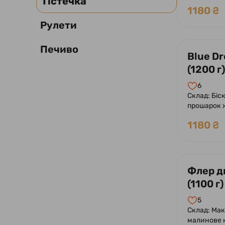
Тістечка
1180 ₴
Рулети
Печиво
Blue D
(1200 г)
6
Склад: Біск
прошарок ж
лимону.
1180 ₴
Флер д
(1100 г)
5
Склад: Мак
малинове 