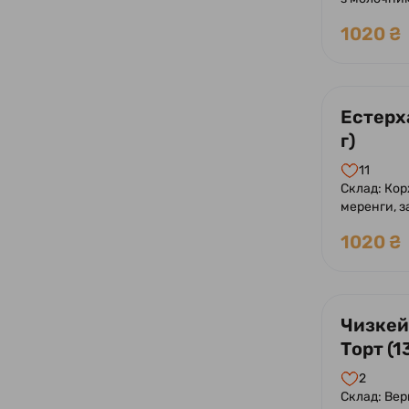
сиропом Бе
1020 ₴
молочного
фундуком.
Естерха
г)
11
Склад: Корж
меренги, з
шоколадна
1020 ₴
мигдалю.
Чизкей
Торт (1
2
Склад: Ве