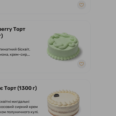
berry Торт
г)
пинатний бісквіт,
мона, крем-сир,
е кулі.
 Торт (1300 г)
сквітні мигдальні
окосовий сирний крем
ком полуничного кулі.