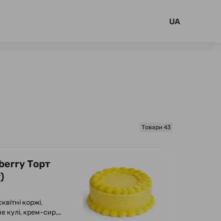
UA
Товари 43
berry Торт
)
сквітні коржі,
е кулі, крем-сир,