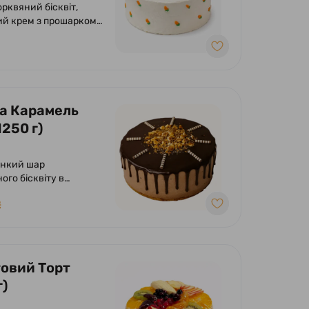
рквяний бісквіт,
й крем з прошарком
ового мармеладу.
а Карамель
1250 г)
онкий шар
ого бісквіту в
і з вершково-
₴
им суфле з
ям солоної карамелі
елізованого фундука.
ений фундуком та
ом.
овий Торт
г)