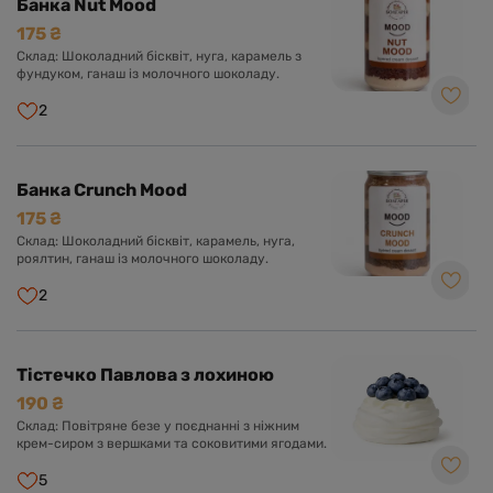
Банка Nut Mood
175 ₴
Склад: Шоколадний бісквіт, нуга, карамель з
фундуком, ганаш із молочного шоколаду.
2
Банка Crunch Mood
175 ₴
Склад: Шоколадний бісквіт, карамель, нуга,
роялтин, ганаш із молочного шоколаду.
2
Тістечко Павлова з лохиною
190 ₴
Склад: Повітряне безе у поєднанні з ніжним
крем-сиром з вершками та соковитими ягодами.
5