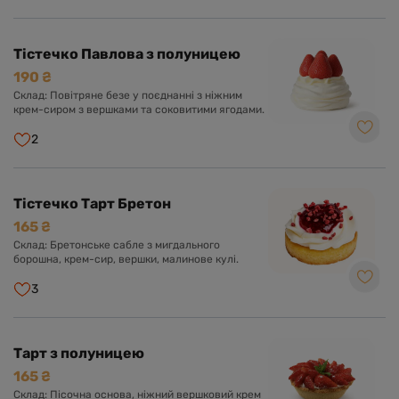
Тістечко Павлова з полуницею
190 ₴
Склад: Повітряне безе у поєднанні з ніжним
крем-сиром з вершками та соковитими ягодами.
2
Тістечко Тарт Бретон
165 ₴
Склад: Бретонське сабле з мигдального
борошна, крем-сир, вершки, малинове кулі.
3
Тарт з полуницею
165 ₴
Склад: Пісочна основа, ніжний вершковий крем