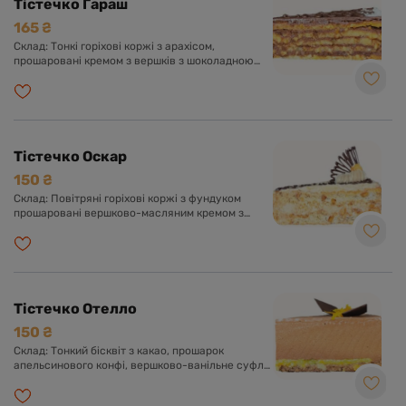
Тістечко Гараш
165 ₴
Склад: Тонкі горіхові коржі з арахісом,
прошаровані кремом з вершків з шоколадною
глазур'ю. Оформлено шоколадною глазур'ю і
кокосовою стружкою.
Тістечко Оскар
150 ₴
Склад: Повітряні горіхові коржі з фундуком
прошаровані вершково-масляним кремом з
додаванням згущеного молока та какао.
Оформлено кремом, шоколадною глазур'ю та
фундуком.
Тістечко Отелло
150 ₴
Склад: Тонкий бісквіт з какао, прошарок
апельсинового конфі, вершково-ванільне суфле
з какао. Оформлено апельсиновою цедрою та
шоколадною глазур'ю.