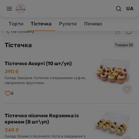
UA
Заклад зачинено, ваше замовлення буде оброблене в
робочий час.
Торти
Тістечка
Рулети
Печиво
На головну
Тістечка
Товари 55
Тістечко Асорті (10 шт/уп)
290 ₴
Склад: Заварне тістечко з вершковим суфле,
оформлено фруктами.
6
Тістечко пісочне Корзинка із
кремом (8 шт\уп)
360 ₴
Склад: Кошик з пісочного тіста в поєднанні з