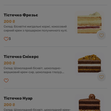
Тістечко Фрезьє
200 ₴
Склад: Бісквітні мигдальні коржі, кокосовий
сирний крем з прошарком полуничного кулі.
3
Тістечко Снікерс
200 ₴
Склад: Шоколадний бісквіт, шоколадно-
вершковий крем-сир, шоколадна глазур,
прошарок солоної карамелі, арахіс, нуга.
Тістечко Нуар
200 ₴
Склад: Шоколадний бісквіт, шоколадний крем-