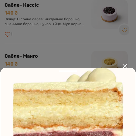
Сабле- Кассіс
140 ₴
Склад: Пісочне сабле: мигдальне борошно,
пшеничне борошно, цукор, яйце. Мус чорна
смородина: чорна смородина, крем-сир, біла
глазур, вершки, желатин. Компоте: чорна
1
смородина, цукор, агар. Крем Намелака: молоко,
вершки, біла глазур, глюкозний сироп, желатин.
Сабле- Манго
140 ₴
Склад: Пісочне сабле: мигдальне борошно,
пшеничне борошно, цукор, яйце. Манговий
мус: пюре манго, маракуя, вершки, крем-сир,
біла глазур, желатин. Компоте: пюре манго,
1
консервований персик, цукор, агар-агар. Крем
Намелака: молоко, вершки, біла глазур,
глюкозний сироп, желатин.
Сабле-Фрез
140 ₴
Склад: Пісочне сабле: мигдальне борошно,
пшеничне борошно, цукор, яйце. Полуничний
мус: вершки, біла глазур, крем-сир, желатин.
Полуничне компоте: полуниця, цукор, пектин.