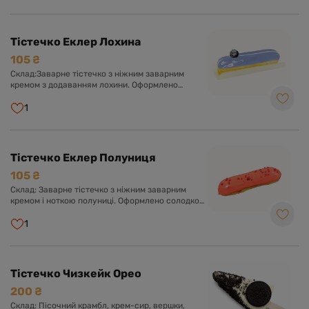
Тістечко Еклер Лохина
105 ₴
Склад:Заварне тістечко з ніжним заварним
кремом з додаванням лохини. Оформлено
солодкою глазур'ю та ягідкою лохини.
1
Тістечко Еклер Полуниця
105 ₴
Склад: Заварне тістечко з ніжним заварним
кремом і ноткою полуниці. Оформлено солодкою
глазур'ю.
1
Тістечко Чизкейк Орео
200 ₴
Склад: Пісочний крамбл, крем-сир, вершки,