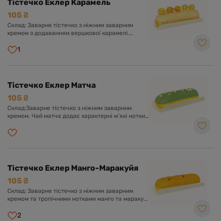
Тістечко Еклер Карамель
105 ₴
Склад: Заварне тістечко з ніжним заварним
кремом з додаванням вершкової карамелі.
Оформлено солодкою глазур'ю та повітряним
попкорном.
1
Тістечко Еклер Матча
105 ₴
Склад:Заварне тістечко з ніжним заварним
кремом. Чай матча додає характерні м'які нотки
молочного смаку. Оформлено солодкою
глазур'ю та білим шоколадом.
Тістечко Еклер Манго-Маракуйя
105 ₴
Склад: Заварне тістечко з ніжним заварним
кремом та тропічними нотками манго та маракуї.
Оформлено солодкою глазур'ю з пюре
екзотичних фруктів.
2