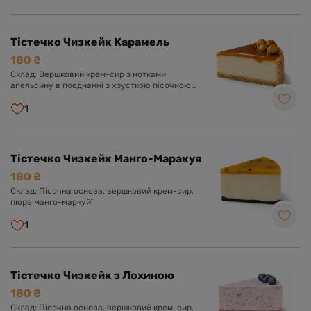
Тістечко Чизкейк Карамель
180 ₴
Склад: Вершковий крем-сир з нотками
апельсину в поєднанні з хрусткою пісочною
основою та карамеллю.
1
Тістечко Чизкейк Манго-Маракуя
180 ₴
Склад: Пісочна основа, вершковий крем-сир,
пюре манго-маркуйї.
1
Тістечко Чизкейк з Лохиною
180 ₴
Склад: Пісочна основа, вершковий крем-сир,