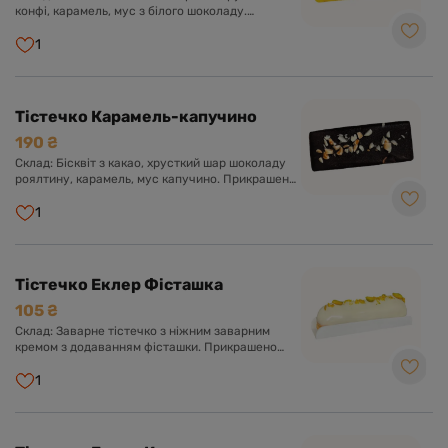
конфі, карамель, мус з білого шоколаду.
Прикрашено глазур'ю з білого шоколаду.
1
Тістечко Карамель-капучино
190 ₴
Склад: Бісквіт з какао, хрусткий шар шоколаду
роялтину, карамель, мус капучино. Прикрашено
глазур'ю з чорного шоколаду.
1
Тістечко Еклер Фісташка
105 ₴
Склад: Заварне тістечко з ніжним заварним
кремом з додаванням фісташки. Прикрашено
солодкою глазур'ю та фісташкою.
1