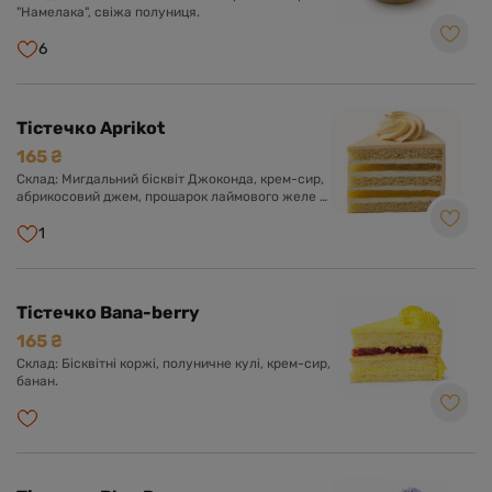
"Намелака", свіжа полуниця.
6
Тістечко Aprikot
165 ₴
Склад: Мигдальний бісквіт Джоконда, крем-сир,
абрикосовий джем, прошарок лаймового желе з
мелісою.
1
Тістечко Bana-berry
165 ₴
Склад: Бісквітні коржі, полуничне кулі, крем-сир,
банан.