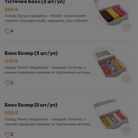
Тістечко Бокс (3 шт/уп)
565 ₴
Склад: Груша-карамель - бісквіт з волоським
горіхом, грушове конфі, карамель, мус з білого
шоколаду. Прикрашено глазур'ю з білого
шоколаду. Карамель-капучино - бісквіт з какао,
4
хрусткий шар шоколаду роялтину, карамель, мус
капучино. Прикрашено глазур'ю з чорного
шоколаду. Полуниця з вершками - бісквіт,
полуничне конфі, мус полуничний. Прикрашено
Бокс Еклер (3 шт/уп)
глазур'ю з білого шоколаду.
315 ₴
Склад: Манго-Маракуйя - заварне тістечко з
ніжним заварним кремом та тропічними нотками
манго та маракуї. Оформлено солодкою
глазур'ю з пюре екзотичних фруктів. Лохина -
2
заварне тістечко з ніжним заварним кремом з
додаванням лохини. Оформлено солодкою
глазур'ю та ягідкою лохини. Полуниця - заварне
тістечко з ніжним заварним кремом і ноткою
Бокс Еклер (5 шт/уп)
полуниці. Оформлено солодкою глазур'ю.
525 ₴
Склад: Манго-Маракуйя - заварне тістечко з
ніжним заварним кремом та тропічними нотками
манго та маракуї. Оформлено солодкою
глазур'ю з пюре екзотичних фруктів. Лохина -
2