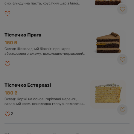
сир, фундучна паста, хрусткий шар з білої
глазурі, фундука і роялтину, глазур гурме з
шоколадом і фундуком.
Тістечко Прага
150 ₴
Склад: Шоколадний бісквіт, прошарок
абрикосового джему, шоколадно-вершковий
крем з додаванням згущеного молока.
Тістечко Естерхазі
180 ₴
Склад: Коржі на основі горіхової меренги,
заварний крем, шоколадна глазур, пелюстки
мигдалю.
2