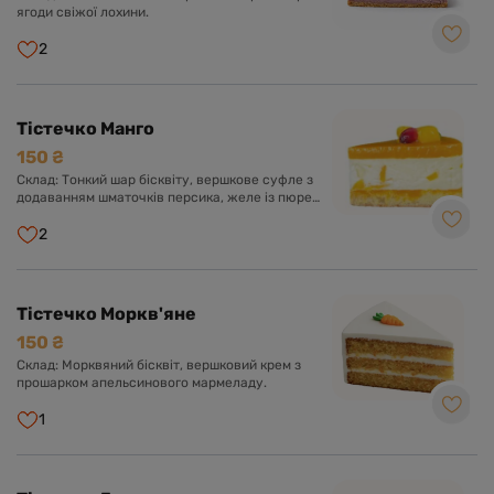
ягоди свіжої лохини.
2
Тістечко Манго
150 ₴
Склад: Тонкий шар бісквіту, вершкове суфле з
додаванням шматочків персика, желе із пюре
манго.
2
Тістечко Моркв'яне
150 ₴
Склад: Морквяний бісквіт, вершковий крем з
прошарком апельсинового мармеладу.
1