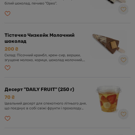
білий шоколад, печиво "Орео".
Тістечко Чизкейк Молочний
шоколад
200 ₴
Склад: Пісочний крамбл, крем-сир, вершки,
згущене молоко, кориця, шоколад молочний,
шоколад чорний.
Десерт "DAILY FRUIT" (250 г)
70 ₴
Ідеальний десерт для спекотного літнього дня,
що поєднує в собі свіжі фрукти і прохолоду
желе.