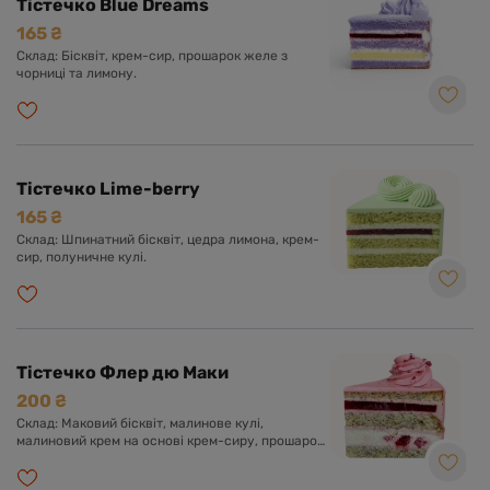
Тістечко Blue Dreams
165 ₴
Склад: Бісквіт, крем-сир, прошарок желе з
чорниці та лимону.
Тістечко Lime-berry
165 ₴
Склад: Шпинатний бісквіт, цедра лимона, крем-
сир, полуничне кулі.
Тістечко Флер дю Маки
200 ₴
Склад: Маковий бісквіт, малинове кулі,
малиновий крем на основі крем-сиру, прошарок
малинового чізкейку.