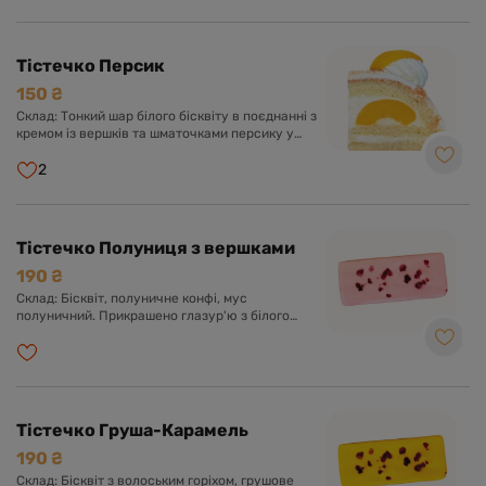
Тістечко Персик
150 ₴
Склад: Тонкий шар білого бісквіту в поєднанні з
кремом із вершків та шматочками персику у
вершково-ванільному суфле.
2
Тістечко Полуниця з вершками
190 ₴
Склад: Бісквіт, полуничне конфі, мус
полуничний. Прикрашено глазур'ю з білого
шоколаду.
Тістечко Груша-Карамель
190 ₴
Склад: Бісквіт з волоським горіхом, грушове