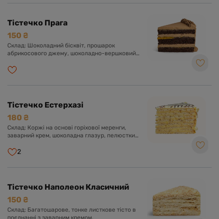
Тістечко Прага
150 ₴
Склад: Шоколадний бісквіт, прошарок
абрикосового джему, шоколадно-вершковий
крем з додаванням згущеного молока.
Тістечко Естерхазі
180 ₴
Склад: Коржі на основі горіхової меренги,
заварний крем, шоколадна глазур, пелюстки
мигдалю.
2
Тістечко Наполеон Класичний
150 ₴
Склад: Багатошарове, тонке листкове тісто в
поєднанні з заварним кремом.