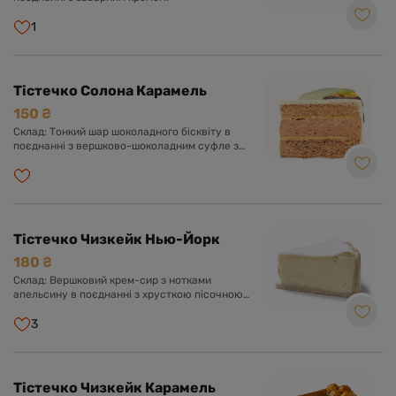
1
Тістечко Солона Карамель
150 ₴
Склад: Тонкий шар шоколадного бісквіту в
поєднанні з вершково-шоколадним суфле з
додаванням солоної карамелі та
карамелізованого фундука.
Тістечко Чизкейк Нью-Йорк
180 ₴
Склад: Вершковий крем-сир з нотками
апельсину в поєднанні з хрусткою пісочною
основою, цукрова пудра.
3
Тістечко Чизкейк Карамель