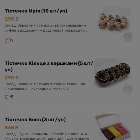
Тістечко Мрія (10 шт/уп)
290 ₴
Склад: Заварне тістечко з сирно-вершковим
суфле з додаванням родзинок. Прикрашено
шоколадною глазур'ю.
1
Тістечко Кільце з вершками (5 шт/
уп)
290 ₴
Склад: Заварне тістечко з кремом із вершків.
Прикрашено шоколадною глазур'ю.
5
Тістечко Бокс (3 шт/уп)
565 ₴
Склад: Груша-карамель - бісквіт з волоським
горіхом, грушове конфі, карамель, мус з білого