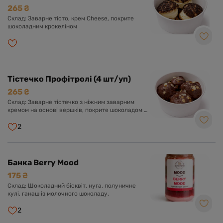
- заварне тістечко з ніжним заварним кремом.
265 ₴
Чай матча додає характерні м'які нотки
Склад: Заварне тісто, крем Cheese, покрите
молочного смаку. Оформлено солодкою
шоколадним крокеліном
глазур'ю та білим шоколадом. Фісташка -
заварне тістечко з ніжним заварним кремом з
додаванням фісташки. Прикрашено солодкою
глазур'ю та фісташкою.
Тістечко Профітролі (4 шт/уп)
265 ₴
Склад: Заварне тістечко з ніжним заварним
кремом на основі вершків, покрите шоколадом з
фундучним праліне
2
Банка Berry Mood
175 ₴
Склад: Шоколадний бісквіт, нуга, полуничне
кулі, ганаш із молочного шоколаду.
2