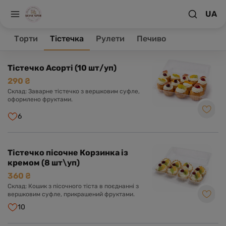
UA
На головну
Тістечка
Торти
Тістечка
Рулети
Печиво
Товари 55
Тістечко Асорті (10 шт/уп)
290 ₴
Склад: Заварне тістечко з вершковим суфле,
оформлено фруктами.
6
Тістечко пісочне Корзинка із
кремом (8 шт\уп)
360 ₴
Склад: Кошик з пісочного тіста в поєднанні з
вершковим суфле, прикрашений фруктами.
10