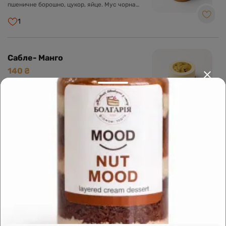
пшеничне борошно, цукор, яйце. Мус чорна
смородина: чорна смородина, крем-сир, біла
глазур, вершки, желатин. Компоте: чорна
1
смородина, цукор, агар. Крем Намелака: молоко,
вершки, біла глазур, глюкозний сироп, желатин.
Сабле- Манго
140 ₴
Склад: Пісочне сабле: мигдальне борошно,
пшеничне борошно, цукор, яйце. Манговий
мус: пюре манго, маракуя, вершки, крем-сир,
біла глазур, желатин. Компоте: пюре манго,
1
консервований персик, цукор, агар-агар. Крем
Намелака: молоко, вершки, біла глазур,
глюкозний сироп, желатин.
Сабле-Фрез
140 ₴
Склад: Пісочне сабле: мигдальне борошно,
пшеничне борошно, цукор, яйце. Полуничний
мус: вершки, біла глазур, крем-сир, желатин.
Полуничне компоте: полуниця, цукор, пектин.
1
Крем Намелака: молоко, вершки, біла глазур,
глюкозний сироп, желатин.