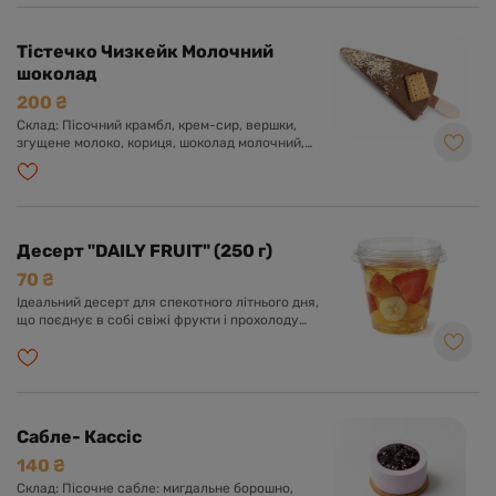
Тістечко Чизкейк Молочний
шоколад
200 ₴
Склад: Пісочний крамбл, крем-сир, вершки,
згущене молоко, кориця, шоколад молочний,
шоколад чорний.
Десерт "DAILY FRUIT" (250 г)
70 ₴
Ідеальний десерт для спекотного літнього дня,
що поєднує в собі свіжі фрукти і прохолоду
желе.
Сабле- Кассіс
140 ₴
Склад: Пісочне сабле: мигдальне борошно,