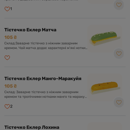
Оформлено солодкою глазур'ю та повітряним
попкорном.
1
Тістечко Еклер Матча
105 ₴
Склад:Заварне тістечко з ніжним заварним
кремом. Чай матча додає характерні м'які нотки
молочного смаку. Оформлено солодкою
глазур'ю та білим шоколадом.
Тістечко Еклер Манго-Маракуйя
105 ₴
Склад: Заварне тістечко з ніжним заварним
кремом та тропічними нотками манго та маракуї.
Оформлено солодкою глазур'ю з пюре
екзотичних фруктів.
2
Тістечко Еклер Лохина