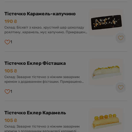
Тістечко Карамель-капучино
190 ₴
Склад: Бісквіт з какао, хрусткий шар шоколаду
роялтину, карамель, мус капучино. Прикрашено
глазур'ю з чорного шоколаду.
1
Тістечко Еклер Фісташка
105 ₴
Склад: Заварне тістечко з ніжним заварним
кремом з додаванням фісташки. Прикрашено
солодкою глазур'ю та фісташкою.
1
Тістечко Еклер Карамель
105 ₴
Склад: Заварне тістечко з ніжним заварним
кремом з додаванням вершкової карамелі.