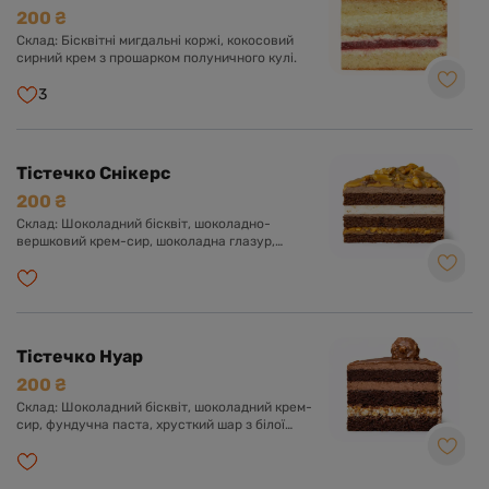
200 ₴
Склад: Бісквітні мигдальні коржі, кокосовий
сирний крем з прошарком полуничного кулі.
3
Тістечко Снікерс
200 ₴
Склад: Шоколадний бісквіт, шоколадно-
вершковий крем-сир, шоколадна глазур,
прошарок солоної карамелі, арахіс, нуга.
Тістечко Нуар
200 ₴
Склад: Шоколадний бісквіт, шоколадний крем-
сир, фундучна паста, хрусткий шар з білої
глазурі, фундука і роялтину, глазур гурме з
шоколадом і фундуком.