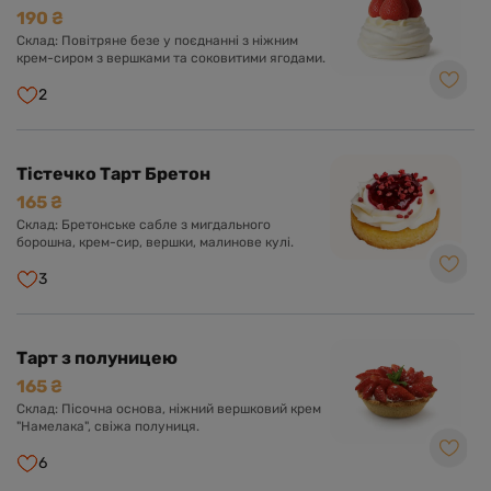
190 ₴
Склад: Повітряне безе у поєднанні з ніжним
крем-сиром з вершками та соковитими ягодами.
2
Тістечко Тарт Бретон
165 ₴
Склад: Бретонське сабле з мигдального
борошна, крем-сир, вершки, малинове кулі.
3
Тарт з полуницею
165 ₴
Склад: Пісочна основа, ніжний вершковий крем
"Намелака", свіжа полуниця.
6