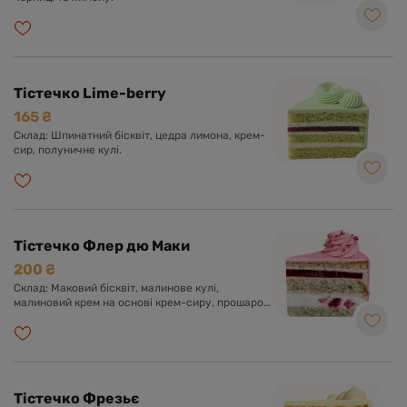
Тістечко Lime-berry
165 ₴
Склад: Шпинатний бісквіт, цедра лимона, крем-
сир, полуничне кулі.
Тістечко Флер дю Маки
200 ₴
Склад: Маковий бісквіт, малинове кулі,
малиновий крем на основі крем-сиру, прошарок
малинового чізкейку.
Тістечко Фрезьє