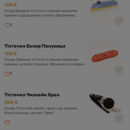
105 ₴
Склад:Заварне тістечко з ніжним заварним
кремом з додаванням лохини. Оформлено
солодкою глазур'ю та ягідкою лохини.
1
Тістечко Еклер Полуниця
105 ₴
Склад: Заварне тістечко з ніжним заварним
кремом і ноткою полуниці. Оформлено солодкою
глазур'ю.
1
Тістечко Чизкейк Орео
200 ₴
Склад: Пісочний крамбл, крем-сир, вершки,
білий шоколад, печиво "Орео".