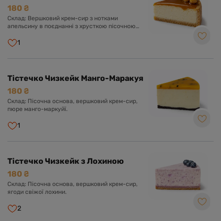
180 ₴
Склад: Вершковий крем-сир з нотками
апельсину в поєднанні з хрусткою пісочною
основою та карамеллю.
1
Тістечко Чизкейк Манго-Маракуя
180 ₴
Склад: Пісочна основа, вершковий крем-сир,
пюре манго-маркуйї.
1
Тістечко Чизкейк з Лохиною
180 ₴
Склад: Пісочна основа, вершковий крем-сир,
ягоди свіжої лохини.
2