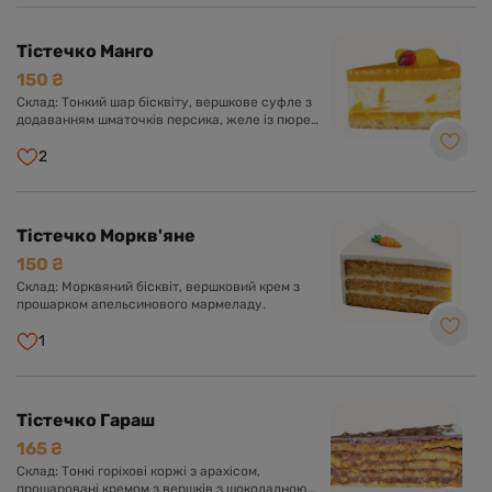
Тістечко Манго
150 ₴
Склад: Тонкий шар бісквіту, вершкове суфле з
додаванням шматочків персика, желе із пюре
манго.
2
Тістечко Моркв'яне
150 ₴
Склад: Морквяний бісквіт, вершковий крем з
прошарком апельсинового мармеладу.
1
Тістечко Гараш
165 ₴
Склад: Тонкі горіхові коржі з арахісом,
прошаровані кремом з вершків з шоколадною