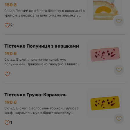
150 ₴
Склад: Тонкий шар білого бісквіту в поєднанні з
кремом із вершків та шматочками персику у
вершково-ванільному суфле.
2
Тістечко Полуниця з вершками
190 ₴
Склад: Бісквіт, полуничне конфі, мус
полуничний. Прикрашено глазур'ю з білого
шоколаду.
Тістечко Груша-Карамель
190 ₴
Склад: Бісквіт з волоським горіхом, грушове
конфі, карамель, мус з білого шоколаду.
Прикрашено глазур'ю з білого шоколаду.
1