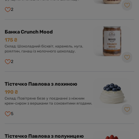
2
Банка Crunch Mood
175 ₴
Склад: Шоколадний бісквіт, карамель, нуга,
роялтин, ганаш із молочного шоколаду.
2
Тістечко Павлова з лохиною
190 ₴
Склад: Повітряне безе у поєднанні з ніжним
крем-сиром з вершками та соковитими ягодами.
5
Тістечко Павлова з полуницею