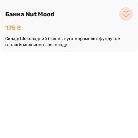
Про нас
Замовлення по телефону
Банка Nut Mood
175 ₴
Склад: Шоколадний бісквіт, нуга, карамель з фундуком,
ганаш із молочного шоколаду.
Умови використання
Інформація про компанію
Доставка