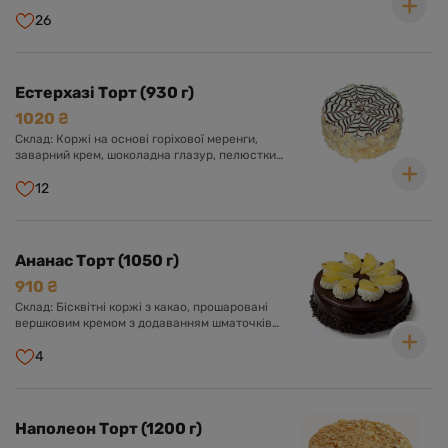
26
Естерхазі Торт (930 г)
1020 ₴
Склад: Коржі на основі горіхової меренги,
заварний крем, шоколадна глазур, пелюстки
мигдалю.
12
Ананас Торт (1050 г)
910 ₴
Склад: Бісквітні коржі з какао, прошаровані
вершковим кремом з додаванням шматочків
ананасу. Оформлений шоколадною глазур'ю,
вершковим кремом та шматочками ананаса.
4
Наполеон Торт (1200 г)