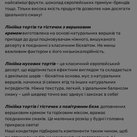
найсвіжіші фрукти, шоколад європейських преміум-брендів
тощо. Тільки висока якість продуктів дозволяє нам досягати
ідеального смаку!
Лінійка тортів та тістечок з вершковим
кремом
виготовлена на основі натуральних вершків та
припаде до душі поціновувачам ніжного, вишуканого
десерту в поєднанні з класичним бісквітом. Не менш
важливим фактором є його низькокалорійність.
Лінійка мусових тортів
– це класичний європейський
десерт, що відрізняється ефектним виглядом та складається
з декількох шарів – бісквітна основа, мус з натуральних
вершків, начинка зі свіжих ягід та інших натуральних
інгредієнтів. Ніжна текстура, легкий, з ідеальним балансом
смаку – цей шедевр точно вас здивує і закохає в себе!
Лінійка тортів і тістечок з повітряним безе
, доповнених
вершковим кремом та горіховим міксом, вражає
поєднанням смаків. Це маленька розкіш у будні і головна
прикраса свята!
Наші кондитери підбирають компоненти таким чином, щоб