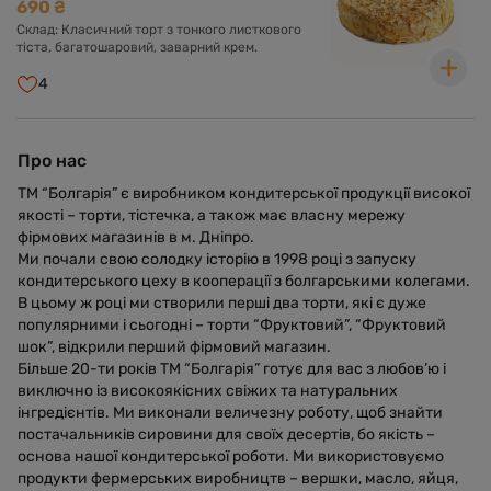
690 ₴
Склад: Класичний торт з тонкого листкового
тіста, багатошаровий, заварний крем.
4
Про нас
ТМ “Болгарія” є виробником кондитерської продукції високої
якості – торти, тістечка, а також має власну мережу
фірмових магазинів в м. Дніпро.
Ми почали свою солодку історію в 1998 році з запуску
кондитерського цеху в кооперації з болгарськими колегами.
В цьому ж році ми створили перші два торти, які є дуже
популярними і сьогодні – торти “Фруктовий”, “Фруктовий
шок”, відкрили перший фірмовий магазин.
Більше 20-ти років ТМ “Болгарія” готує для вас з любов’ю і
виключно із високоякісних свіжих та натуральних
інгредієнтів. Ми виконали величезну роботу, щоб знайти
постачальників сировини для своїх десертів, бо якість –
основа нашої кондитерської роботи. Ми використовуємо
продукти фермерських виробництв – вершки, масло, яйця,