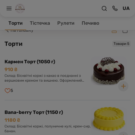
UA
Заклад зачинено, ваше замовлення буде оброблене в
робочий час.
Торти
Тістечка
Рулети
Печиво
На головну
Торти
Товари 5
Кармен Торт (1050 г)
910 ₴
Склад: Бісквітні коржі з какао в поєднанні з
вершковим кремом та вишнею. Оформлений
шоколадною глазур'ю, кремом з вершків та
вишнею.
5
Bana-berry Торт (1150 г)
1180 ₴
Склад: Бісквітні коржі, полуничне кулі, крем-сир,
банан.