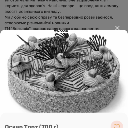
ви отримали не тільки максимальне задоволення, а і
користь для здоров’я. Наші шедеври – це поєднання смаку,
якості і зовнішнього вигляду.
Ми любимо свою справу та безперервно розвиваємося,
створюємо різноманітні новинки.
ТМ “Болгарія” працює задля вашого задоволення!
Leaflet
|
OpenFreeMap
©
OpenMapTiles
Data from
OpenStreetMap
Побудувати маршрут
Оскар Торт (700 г)