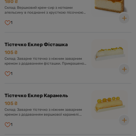
180 ₴
Склад: Вершковий крем-сир з нотками
апельсину в поєднанні з хрусткою пісочною
основою та карамеллю.
1
Тістечко Еклер Фісташка
105 ₴
Склад: Заварне тістечко з ніжним заварним
кремом з додаванням фісташки. Прикрашено
солодкою глазур'ю та фісташкою.
1
Тістечко Еклер Карамель
105 ₴
Склад: Заварне тістечко з ніжним заварним
кремом з додаванням вершкової карамелі.
Оформлено солодкою глазур'ю та повітряним
попкорном.
1