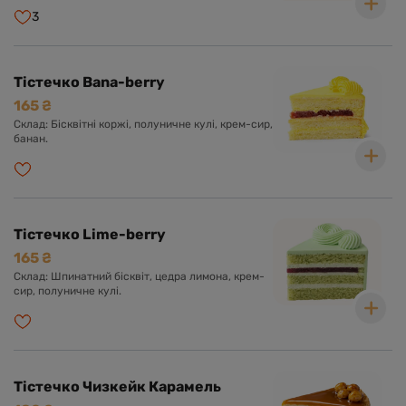
3
Тістечко Bana-berry
165 ₴
Склад: Бісквітні коржі, полуничне кулі, крем-сир,
банан.
Тістечко Lime-berry
165 ₴
Склад: Шпинатний бісквіт, цедра лимона, крем-
сир, полуничне кулі.
Тістечко Чизкейк Карамель