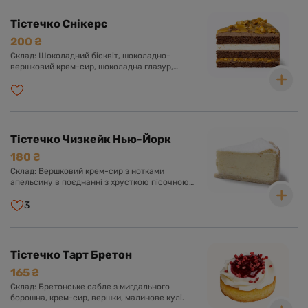
Тістечко Снікерс
200 ₴
Склад: Шоколадний бісквіт, шоколадно-
вершковий крем-сир, шоколадна глазур,
прошарок солоної карамелі, арахіс, нуга.
Тістечко Чизкейк Нью-Йорк
180 ₴
Склад: Вершковий крем-сир з нотками
апельсину в поєднанні з хрусткою пісочною
основою, цукрова пудра.
3
Тістечко Тарт Бретон
165 ₴
Склад: Бретонське сабле з мигдального
борошна, крем-сир, вершки, малинове кулі.