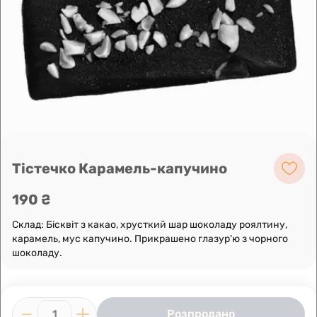
Leaflet
|
OpenFreeMap
©
OpenMapTiles
Data from
OpenStreetMap
Побудувати маршрут
Тістечко Карамель-капучино
190 ₴
Склад: Бісквіт з какао, хрусткий шар шоколаду роялтину,
карамель, мус капучино. Прикрашено глазур'ю з чорного
шоколаду.
Розпродано
1