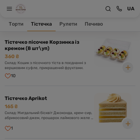
UA
На головну
Тістечка
Торти
Тістечка
Рулети
Печиво
Товари 12
Тістечко пісочне Корзинка із
кремом (8 шт\уп)
360 ₴
Склад: Кошик з пісочного тіста в поєднанні з
вершковим суфле, прикрашений фруктами.
10
Тістечко Aprikot
165 ₴
Склад: Мигдальний бісквіт Джоконда, крем-сир,
абрикосовий джем, прошарок лаймового желе з
мелісою.
1