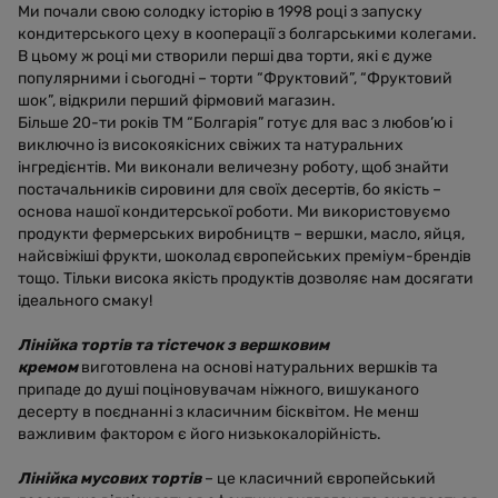
Ми почали свою солодку історію в 1998 році з запуску
кондитерського цеху в кооперації з болгарськими колегами.
В цьому ж році ми створили перші два торти, які є дуже
популярними і сьогодні – торти “Фруктовий”, “Фруктовий
шок”, відкрили перший фірмовий магазин.
Більше 20-ти років ТМ “Болгарія” готує для вас з любов’ю і
виключно із високоякісних свіжих та натуральних
інгредієнтів. Ми виконали величезну роботу, щоб знайти
постачальників сировини для своїх десертів, бо якість –
основа нашої кондитерської роботи. Ми використовуємо
продукти фермерських виробництв – вершки, масло, яйця,
найсвіжіші фрукти, шоколад європейських преміум-брендів
тощо. Тільки висока якість продуктів дозволяє нам досягати
ідеального смаку!
Лінійка тортів та тістечок з вершковим
кремом
виготовлена на основі натуральних вершків та
припаде до душі поціновувачам ніжного, вишуканого
десерту в поєднанні з класичним бісквітом. Не менш
важливим фактором є його низькокалорійність.
Лінійка мусових тортів
– це класичний європейський