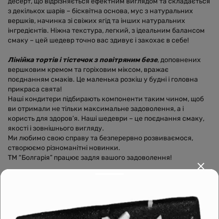
десерт, що відрізняється ефектним виглядом та складається
з декількох шарів – бісквітна основа, мус з натуральних
вершків, начинка зі свіжих ягід та інших натуральних
інгредієнтів. Ніжна текстура, легкий, з ідеальним балансом
смаку – цей шедевр точно вас здивує і закохає в себе!
Лінійка тортів і тістечок з повітряним безе
, доповнених
вершковим кремом та горіховим міксом, вражає
поєднанням смаків. Це маленька розкіш у будні і головна
прикраса свята!
Наші кондитери підбирають компоненти таким чином, щоб
ви отримали не тільки максимальне задоволення, а і
користь для здоров’я. Наші шедеври – це поєднання смаку,
якості і зовнішнього вигляду.
Ми любимо свою справу та безперервно розвиваємося,
створюємо різноманітні новинки.
ТМ “Болгарія” працює задля вашого задоволення!