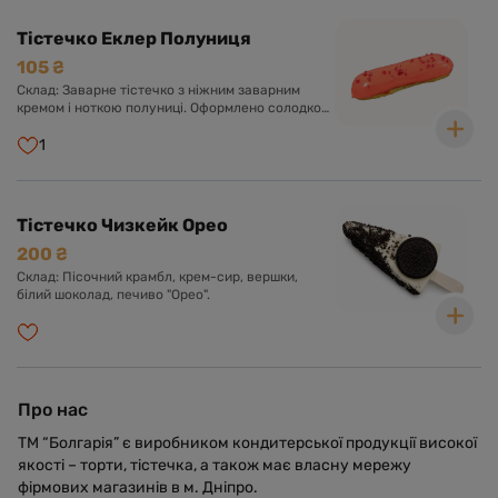
Тістечко Еклер Полуниця
105 ₴
Склад: Заварне тістечко з ніжним заварним
кремом і ноткою полуниці. Оформлено солодкою
глазур'ю.
1
Тістечко Чизкейк Орео
200 ₴
Склад: Пісочний крамбл, крем-сир, вершки,
білий шоколад, печиво "Орео".
Про нас
ТМ “Болгарія” є виробником кондитерської продукції високої
якості – торти, тістечка, а також має власну мережу
фірмових магазинів в м. Дніпро.