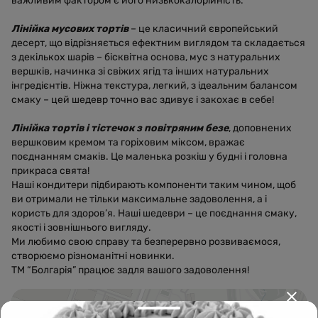
важливим фактором є його низькокалорійність.
Лінійка мусових тортів
– це класичний європейський
десерт, що відрізняється ефектним виглядом та складається
з декількох шарів – бісквітна основа, мус з натуральних
вершків, начинка зі свіжих ягід та інших натуральних
інгредієнтів. Ніжна текстура, легкий, з ідеальним балансом
смаку – цей шедевр точно вас здивує і закохає в себе!
Лінійка тортів і тістечок з повітряним безе
, доповнених
вершковим кремом та горіховим міксом, вражає
поєднанням смаків. Це маленька розкіш у будні і головна
прикраса свята!
Наші кондитери підбирають компоненти таким чином, щоб
ви отримали не тільки максимальне задоволення, а і
користь для здоров’я. Наші шедеври – це поєднання смаку,
якості і зовнішнього вигляду.
Ми любимо свою справу та безперервно розвиваємося,
створюємо різноманітні новинки.
ТМ “Болгарія” працює задля вашого задоволення!