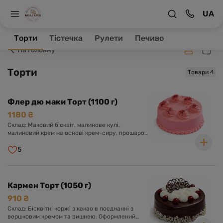
UA
Заклад зачинено, ваше замовлення буде оброблене в
робочий час.
Торти
Тістечка
Рулети
Печиво
На головну
Торти
Товари 4
Флер дю маки Торт (1100 г)
1180 ₴
Склад: Маковий бісквіт, малинове кулі,
малиновий крем на основі крем-сиру, прошарок
малинового чізкейку.
5
Кармен Торт (1050 г)
910 ₴
Склад: Бісквітні коржі з какао в поєднанні з
вершковим кремом та вишнею. Оформлений