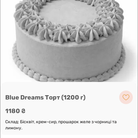
Leaflet
|
OpenFreeMap
©
OpenMapTiles
Data from
OpenStreetMap
Побудувати маршрут
Blue Dreams Торт (1200 г)
1180 ₴
Склад: Бісквіт, крем-сир, прошарок желе з чорниці та
лимону.