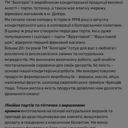
ТМ “Болгарія” є виробником кондитерської продукції високої
якості – торти, тістечка, а також має власну мережу
фірмових магазинів в м. Дніпро.
Ми почали свою солодку історію в 1998 році з запуску
кондитерського цеху в кооперації з болгарськими колегами.
В цьому ж році ми створили перші два торти, які є дуже
популярними і сьогодні – торти “Фруктовий”, “Фруктовий
шок”, відкрили перший фірмовий магазин.
Більше 20-ти років ТМ “Болгарія” готує для вас з любов’ю і
виключно із високоякісних свіжих та натуральних
інгредієнтів. Ми виконали величезну роботу, щоб знайти
постачальників сировини для своїх десертів, бо якість –
основа нашої кондитерської роботи. Ми використовуємо
продукти фермерських виробництв – вершки, масло, яйця,
найсвіжіші фрукти, шоколад європейських преміум-брендів
тощо. Тільки висока якість продуктів дозволяє нам досягати
ідеального смаку!
Лінійка тортів та тістечок з вершковим
кремом
виготовлена на основі натуральних вершків та
припаде до душі поціновувачам ніжного, вишуканого
десерту в поєднанні з класичним бісквітом. Не менш