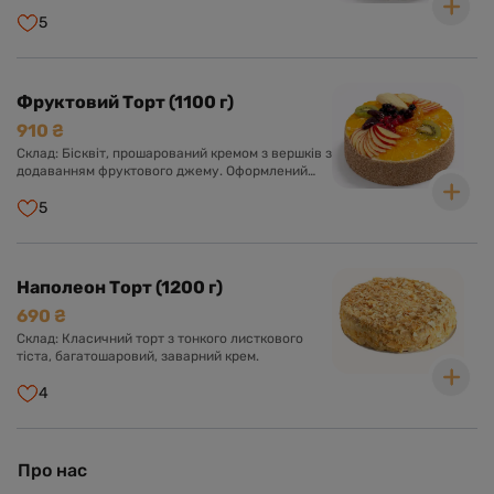
шоколадною глазур'ю, кремом з вершків та
вишнею.
5
Фруктовий Торт (1100 г)
910 ₴
Склад: Бісквіт, прошарований кремом з вершків з
додаванням фруктового джему. Оформлений
кремом з вершків та асорті свіжих фруктів у
прозорому желе.
5
Наполеон Торт (1200 г)
690 ₴
Склад: Класичний торт з тонкого листкового
тіста, багатошаровий, заварний крем.
4
Про нас